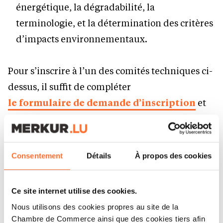
énergétique, la dégradabilité, la
terminologie, et la détermination des critères
d’impacts environnementaux.
Pour s’inscrire à l’un des comités techniques ci-
dessus, il suffit de compléter
le formulaire de demande d’inscription
et
de le transmettre par e-mail à l’adresse
suivante :
normalisation@ilnas.etat.lu
.
Consentement
Détails
À propos des cookies
Afin de renforcer l’implication des parties
prenantes nationales dans ces comités, l’OLN
Ce site internet utilise des cookies.
coordonne le groupe de délégués et experts
Nous utilisons des cookies propres au site de la
nationaux qui contribuent à l’élaboration de
Chambre de Commerce ainsi que des cookies tiers afin