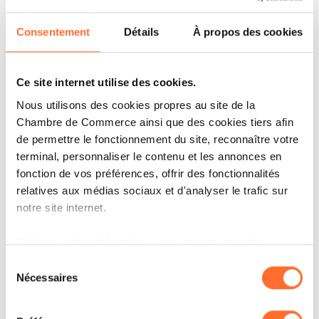
entre ses habitants. La cession de ces deux lots à la
Consentement
Détails
À propos des cookies
Ville s’inscrit pleinement dans cet engagement. »
Nicolas Orts, Co-CEO Eaglestone Group.
Ce site internet utilise des cookies.
Nous utilisons des cookies propres au site de la
Chambre de Commerce ainsi que des cookies tiers afin
de permettre le fonctionnement du site, reconnaître votre
terminal, personnaliser le contenu et les annonces en
fonction de vos préférences, offrir des fonctionnalités
relatives aux médias sociaux et d'analyser le trafic sur
notre site internet.
Grâce au présent bandeau, vous pouvez accepter,
ARTICLES ASSOCIÉS
refuser ou configurer les cookies selon vos préférences,
Sélection
à l’exception des cookies strictement nécessaires au
Nécessaires
du
fonctionnement du site. Une description des différents
consentement
cookies est accessible sous l’onglet « Détails » ci-