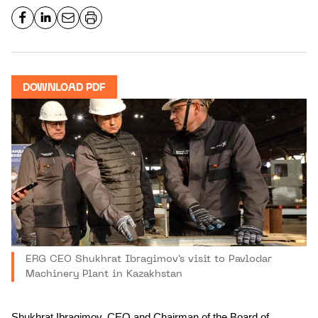
DOWNLOAD PDF
ERG CEO Shukhrat Ibragimov's visit to Pavlodar
Machinery Plant in Kazakhstan
Shukhrat Ibragimov, CEO and Chairman of the Board of