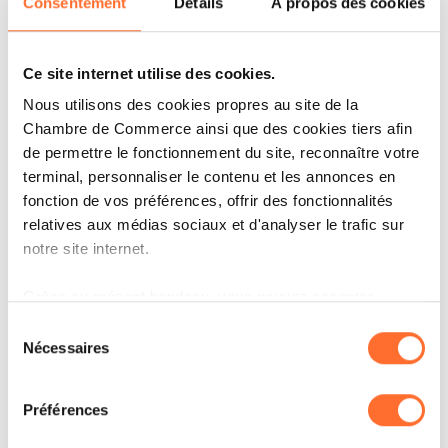
Consentement
Détails
À propos des cookies
Ce site internet utilise des cookies.
Nous utilisons des cookies propres au site de la
Chambre de Commerce ainsi que des cookies tiers afin
de permettre le fonctionnement du site, reconnaître votre
CORPORATE NEWS
terminal, personnaliser le contenu et les annonces en
APEX GROUP SUPPORTS THE
fonction de vos préférences, offrir des fonctionnalités
RESONANCE HOUSING
relatives aux médias sociaux et d'analyser le trafic sur
PATHWAYS FUND WITH
notre site internet.
DEPOSITARY SERVICES
Grâce au présent bandeau, vous pouvez accepter,
LIRE
refuser ou configurer les cookies selon vos préférences,
Sélection
à l’exception des cookies strictement nécessaires au
Nécessaires
du
fonctionnement du site. Une description des différents
consentement
cookies est accessible sous l’onglet « Détails » ci-
Préférences
dessus.