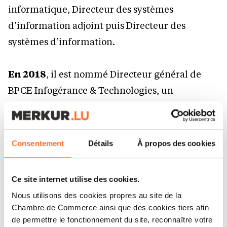
informatique, Directeur des systèmes
d’information adjoint puis Directeur des
systèmes d’information.
En 2018
, il est nommé Directeur général de
BPCE Infogérance & Technologies, un
groupement d’intérêt économique employant 1
700 collaborateurs au service des entités du
groupe BPCE (Banque Populaire Caisse
Consentement
Détails
À propos des cookies
d’Epargne).
Ce site internet utilise des cookies.
En 2023
, Franck Bernay est nommé DGA
Nous utilisons des cookies propres au site de la
d’Azqore en charge de l’Informatique.
Chambre de Commerce ainsi que des cookies tiers afin
de permettre le fonctionnement du site, reconnaître votre