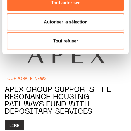
Tout autoriser
Vous avez la possibilité de modifier ou retirer votre
consentement à tout moment en cliquant sur l’icône
flottante en bas à gauche de chaque page.
Autoriser la sélection
Pour de plus amples informations sur la manière dont
nous utilisons lescookies et sommes amenés à traiter
Tout refuser
vos données personnelles, vous pouvez consulter notre
Charte d’usage des cookies
et notre
Politique de
protection des données personnelles.
CORPORATE NEWS
APEX GROUP SUPPORTS THE
RESONANCE HOUSING
PATHWAYS FUND WITH
DEPOSITARY SERVICES
LIRE