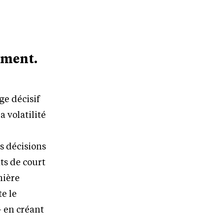
ement.
ge décisif
a volatilité
es décisions
ts de court
nière
te le
– en créant