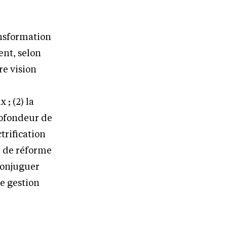
ansformation
ent, selon
re vision
; (2) la
profondeur de
ctrification
e de réforme
 conjuguer
re gestion