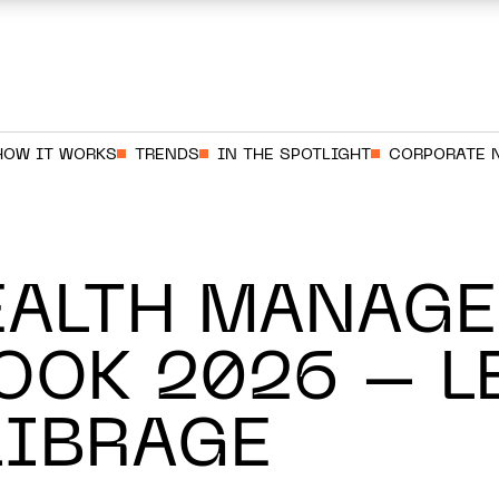
HOW IT WORKS
TRENDS
IN THE SPOTLIGHT
CORPORATE 
EALTH MANAG
OOK 2026 – L
LIBRAGE