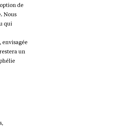
doption de
e. Nous
ou qui
i, envisagée
 restera un
Ophélie
s
s,