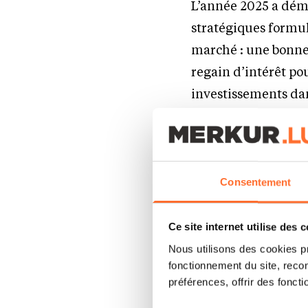
L’année 2025 a démo
stratégiques formu
marché : une bonne
regain d’intérêt pou
investissements dans
puissance des écono
portefeuilles divers
maîtrisant les ris
cycle d’investissem
Consentement
des enjeux macroéc
Ce site internet utilise des 
Nous nous attelons
Nous utilisons des cookies p
fonctionnement du site, recon
comme le suggère le
préférences, offrir des foncti
Certes l’exercice p