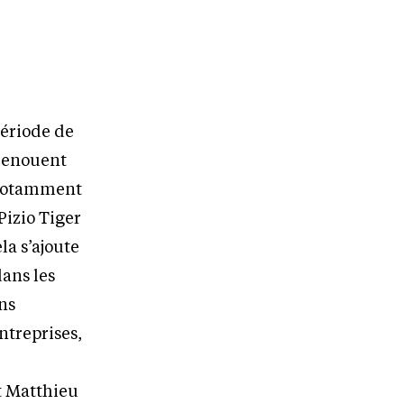
période de
 renouent
, notamment
Pizio Tiger
la s’ajoute
dans les
ns
ntreprises,
t Matthieu