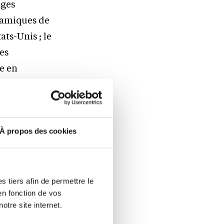
ages
namiques de
ts-Unis ; le
des
ée en
des
s tout en
 chaque
igoureuse
À propos des cookies
e qui
 tiers afin de permettre le
en fonction de vos
calibrage.
otre site internet.
s essentiel