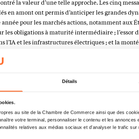
ntré la valeur d’une telle approche. Les cinq mess
lés en amont ont permis d’anticiper les grandes dy
 année pour les marchés actions, notamment aux Éta
r les obligations à maturité intermédiaire ; l’essor 
 l’IA et les infrastructures électriques ; et la mont
mies asiatiques. En intégrant ces convictions dans 
ifiés, les investisseurs ont pu capter les opportunité
ques. Ce succès souligne l’importance de commencer
ent avec une vision claire, fondée sur une lecture r
Détails
onomiques et géopolitiques.
cookies.
 donc à renouveler l’exercice pour 2026 — une anné
ropres au site de la Chambre de Commerce ainsi que des cookies
naître votre terminal, personnaliser le contenu et les annonces 
 titre de cette édition – s’annonce une année de re
onnalités relatives aux médias sociaux et d'analyser le trafic sur n
eut sembler périlleux, mais il n’en demeure pas moin