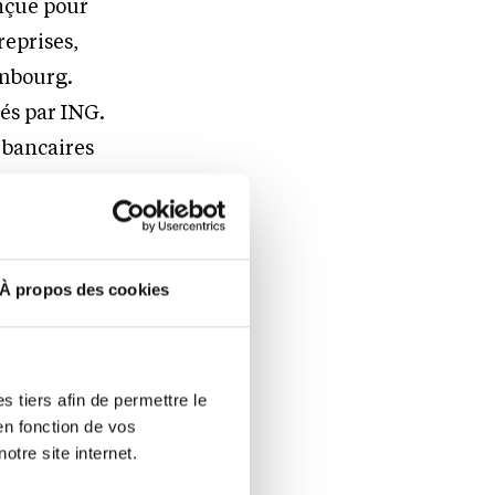
onçue pour
reprises,
embourg.
sés par ING.
 bancaires
es crédits
À propos des cookies
par ING via
s dans les
 tiers afin de permettre le
en fonction de vos
otre site internet.