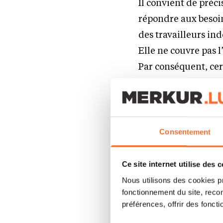
Il convient de préc
répondre aux besoin
des travailleurs i
Elle ne couvre pas 
Par conséquent, cer
afin de répondre à 
ING continuera à ho
en cours jusqu’à le
Consentement
Les clients concern
Ce site internet utilise des 
une communication 
Nous utilisons des cookies p
mois à venir, et ce 
fonctionnement du site, recon
préférences, offrir des foncti