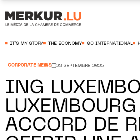
Aller au contenu
Votre recherche:
IT’S MY STORY
THE ECONOMY
GO INTERNATIONAL
CORPORATE NEWS
23 SEPTEMBRE 2025
ING LUXEMBO
LUXEMBOURG
ACCORD DE 