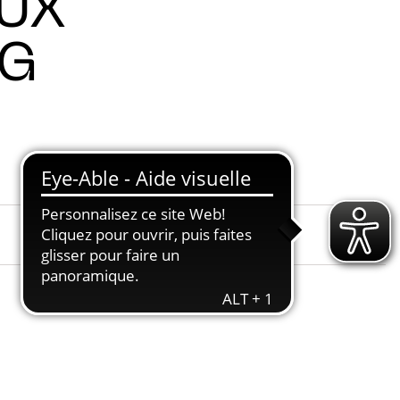
AUX
NG