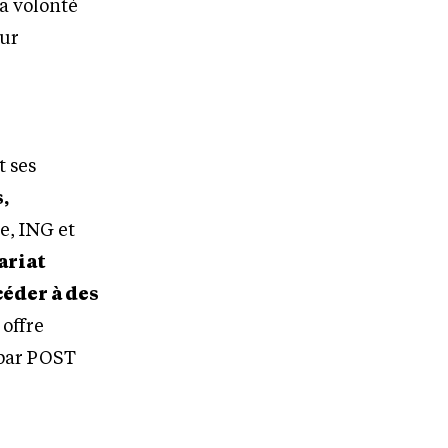
a volonté
sur
t ses
,
de, ING et
ariat
éder à des
 offre
 par POST