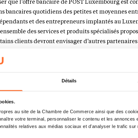
iser que l’offre bancaire de POST Luxembourg est c
s bancaires quotidiens des petites et moyennes ent
ndépendants et des entrepreneurs implantés au Lux
l’ensemble des services et produits spécialisés propo
tains clients devront envisager d’autres partenaires
des besoins spécifiques.
norer les conditions des prêts hypothécaires et autr
ur échéance.
Détails
és par cet accord seront contactés progressivement 
cookies.
personnalisée contenant des instructions détaillée
ropres au site de la Chambre de Commerce ainsi que des cookies
jusqu’à fin 2026
naître votre terminal, personnaliser le contenu et les annonces 
onnalités relatives aux médias sociaux et d'analyser le trafic sur n