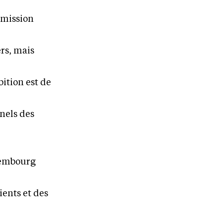
 mission
ers, mais
bition est de
nnels des
xembourg
ients et des