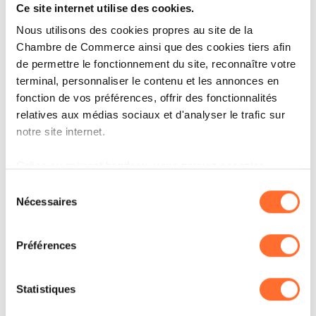
dispensée 100 % en présentiel reste largement
Ce site internet utilise des cookies.
privilégiée (84 %), la formation dispensée 100 %
Nous utilisons des cookies propres au site de la
Chambre de Commerce ainsi que des cookies tiers afin
en distanciel semble connaître un regain
de permettre le fonctionnement du site, reconnaître votre
d’intérêt (9 %).
terminal, personnaliser le contenu et les annonces en
fonction de vos préférences, offrir des fonctionnalités
relatives aux médias sociaux et d'analyser le trafic sur
Une demande de
notre site internet.
formation qui devrait se
Grâce au présent bandeau, vous pouvez accepter,
démocratiser au cours
refuser ou configurer les cookies selon vos préférences,
Sélection
des prochaines années.
à l’exception des cookies strictement nécessaires au
Nécessaires
du
fonctionnement du site. Une description des différents
consentement
cookies est accessible sous l’onglet « Détails » ci-
Préférences
En 2024, 43 % des salariés luxembourgeois
dessus.
utilisent régulièrement ou ont connaissance de
Il est précisé que la navigation sur le site et certaines
Statistiques
l’utilisation de l’IA dans leur environnement de
fonctionnalités (ex : lecture de vidéos, partage sur les