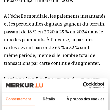
dépassant 3,5 trillions d’ici 2029.
À l’échelle mondiale, les paiements instantanés
et les portefeuilles digitaux gagnent du terrain,
passant de 13
% en 2020 à 25
% en 2024 dans le
mix des paiements. À l’inverse, la part des
cartes devrait passer de 65
% à 52
% sur la
même période, même si le nombre total de
transactions par carte continue d’augmenter.
La région Asie-Pacifique est en tête, avec près
de 800 milliards de transactions de paiements
dématérialisées en 2024 et une croissance
Consentement
Détails
À propos des cookies
attendue de 21
% en 2025. En comparaison,