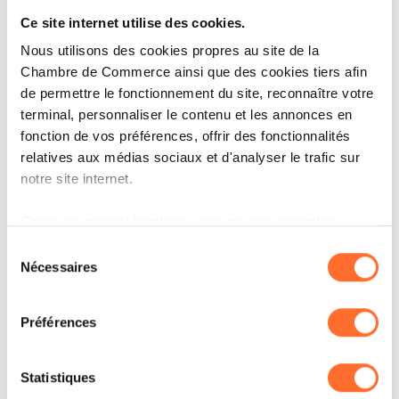
l’Amérique du Nord a enregistré environ 256
Ce site internet utilise des cookies.
milliards de transactions de paiements
Nous utilisons des cookies propres au site de la
dématérialisées en 2024, avec une croissance
Chambre de Commerce ainsi que des cookies tiers afin
plus modérée (7
%) prévue pour l’année
de permettre le fonctionnement du site, reconnaître votre
suivante, les cartes continuant de dominer le
terminal, personnaliser le contenu et les annonces en
fonction de vos préférences, offrir des fonctionnalités
mix des paiements.
relatives aux médias sociaux et d'analyser le trafic sur
notre site internet.
Les banques doivent saisir l’opportunité
Grâce au présent bandeau, vous pouvez accepter,
refuser ou configurer les cookies selon vos préférences,
Sélection
La hausse des volumes de transactions de
à l’exception des cookies strictement nécessaires au
Nécessaires
du
paiements dématérialisées dans l’e-commerce
fonctionnement du site. Une description des différents
consentement
cookies est accessible sous l’onglet « Détails » ci-
fait du service aux commerçants une
Préférences
dessus.
opportunité majeure pour les banques afin de
renforcer leurs liens au-delà du simple
Il est précisé que la navigation sur le site et certaines
Statistiques
fonctionnalités (ex : lecture de vidéos, partage sur les