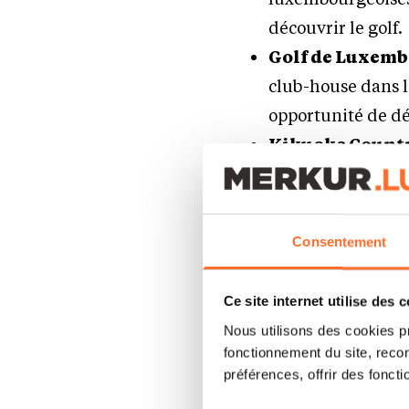
découvrir le golf.
Golf de Luxemb
club-house dans 
opportunité de déc
Kikuoka Countr
d’entrainement de
Petite Suisse C
plus grand drivin
Consentement
Lux Golf Cente
idéal pour découv
Ce site internet utilise des 
Nous utilisons des cookies p
fonctionnement du site, recon
Le golf : 
préférences, offrir des foncti
durable