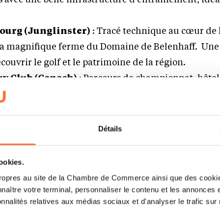
ourg (Junglinster)
: Tracé technique au cœur de 
la magnifique ferme du Domaine de Belenhaff. Une
ouvrir le golf et le patrimoine de la région.
y Club (Canach)
: Parcours de championnat, hôtel
 grande qualité, parfaite pour découvrir le golf.
ountry Club (Christnach)
: Parcours plat et access
g range du pays.
Détails
r (Kockelscheuer)
: Centre d’entraînement ultra
rir le golf à deux pas de Luxembourg-ville.
cookies.
ropres au site de la Chambre de Commerce ainsi que des cookies
naître votre terminal, personnaliser le contenu et les annonces 
Un sport accessible, complet 
onnalités relatives aux médias sociaux et d'analyser le trafic sur n