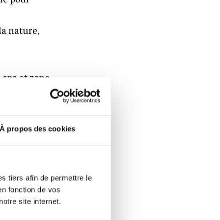
la nature,
-spa et zone
ible, avec le
À propos des cookies
moderne
 tiers afin de permettre le
en fonction de vos
et
otre site internet.