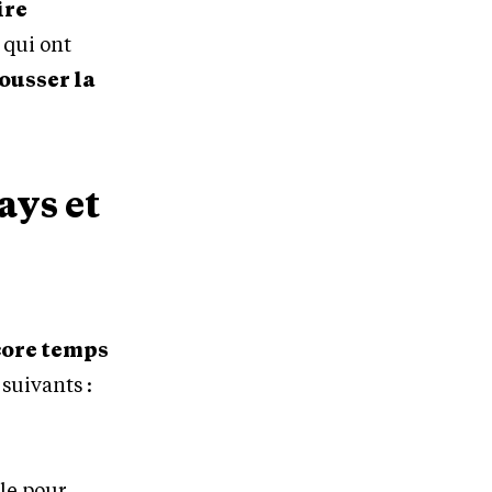
ire
 qui ont
pousser la
ays et
ncore temps
 suivants :
le pour