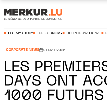
Aller au contenu
Votre recherche:
IT’S MY STORY
THE ECONOMY
GO INTERNATIONAL
CORPORATE NEWS
21 MAI 2025
LES PREMIER
DAYS ONT AC
1000 FUTURS