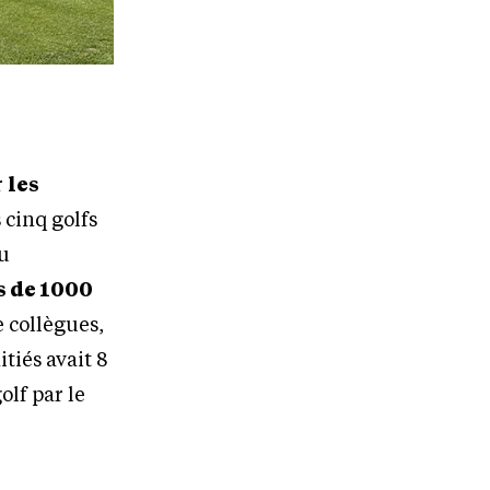
r
les
 cinq golfs
ou
s de 1000
 collègues,
itiés avait 8
olf par le