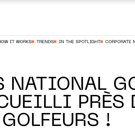
HOW IT WORKS
TRENDS
IN THE SPOTLIGHT
CORPORATE 
S NATIONAL G
CUEILLI PRÈS 
 GOLFEURS !