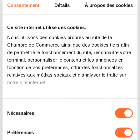
Consentement
Détails
À propos des cookies
Cette diversité permet d’organiser au
Luxembourg des événements de formats très
différents : conférences, congrès, événements
Ce site internet utilise des cookies.
internes, salons professionnels, foires B2B et
Nous utilisons des cookies propres au site de la
Chambre de Commerce ainsi que des cookies tiers afin
B2C, événements institutionnels, festivals,
de permettre le fonctionnement du site, reconnaître votre
concerts, lancements de produits, événements
terminal, personnaliser le contenu et les annonces en
privés, actions de sponsoring, assemblées
fonction de vos préférences, offrir des fonctionnalités
relatives aux médias sociaux et d'analyser le trafic sur
générales ou événements culturels.
notre site internet.
Pour la LEA, faire appel à des prestataires
Grâce au présent bandeau, vous pouvez accepter,
refuser ou configurer les cookies selon vos préférences,
Sélection
luxembourgeois permet de bénéficier d’une
à l’exception des cookies strictement nécessaires au
Nécessaires
du
connaissance fine du terrain, des lieux, des
fonctionnement du site. Une description des différents
consentement
réalités linguistiques, des contraintes
cookies est accessible sous l’onglet « Détails » ci-
Préférences
dessus.
administratives et des standards professionnels