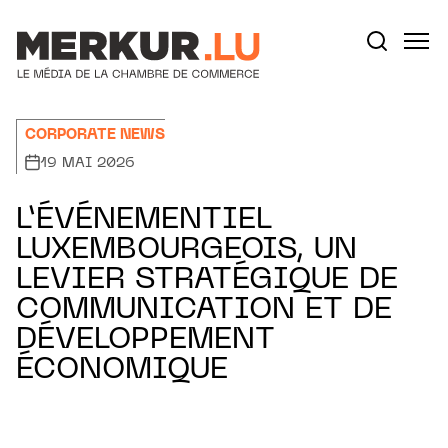
Aller au contenu
Votre recherche:
CORPORATE NEWS
19 MAI 2026
L’ÉVÉNEMENTIEL
LUXEMBOURGEOIS, UN
LEVIER STRATÉGIQUE DE
COMMUNICATION ET DE
DÉVELOPPEMENT
ÉCONOMIQUE