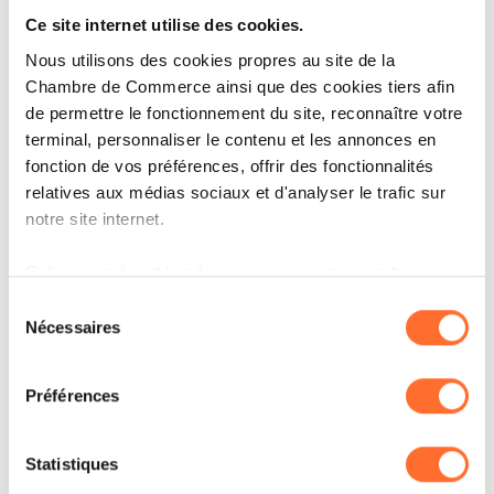
Ce site internet utilise des cookies.
Nous utilisons des cookies propres au site de la
CORPORATE NEWS
Chambre de Commerce ainsi que des cookies tiers afin
APEX GROUP SUPPORTS THE
de permettre le fonctionnement du site, reconnaître votre
RESONANCE HOUSING
terminal, personnaliser le contenu et les annonces en
PATHWAYS FUND WITH
fonction de vos préférences, offrir des fonctionnalités
DEPOSITARY SERVICES
relatives aux médias sociaux et d'analyser le trafic sur
notre site internet.
LIRE
Grâce au présent bandeau, vous pouvez accepter,
refuser ou configurer les cookies selon vos préférences,
Sélection
à l’exception des cookies strictement nécessaires au
Nécessaires
du
fonctionnement du site. Une description des différents
consentement
cookies est accessible sous l’onglet « Détails » ci-
Préférences
dessus.
Il est précisé que la navigation sur le site et certaines
Statistiques
fonctionnalités (ex : lecture de vidéos, partage sur les