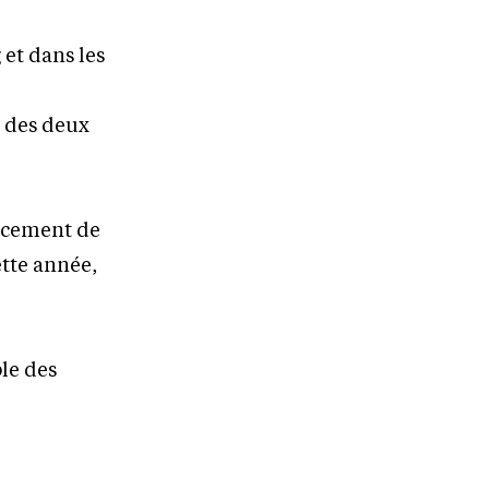
 et dans les
s des deux
orcement de
ette année,
ble des