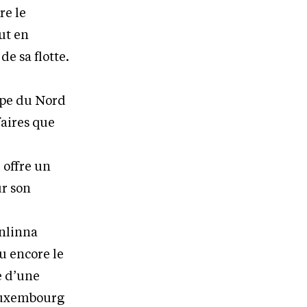
re le
ut en
e sa flotte.
ope du Nord
faires que
 offre un
ur son
enlinna
u encore le
e d’une
 Luxembourg