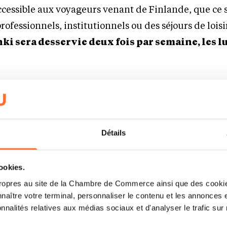
cessible aux voyageurs venant de Finlande, que ce s
ofessionnels, institutionnels ou des séjours de lois
nki
sera desservie deux fois par semaine, les l
 parmi les destinations les plus demandées depuis 
pond à un souhait de longue date d’une liaison dire
voyageurs au départ de Luxembourg et de la Grande 
Détails
’accès à l’une des régions les plus emblématiques d’
 nature se conjuguent avec l’attrait d’une destinatio
cookies.
 Du château d’Édimbourg au Royal Mile, en passant 
ropres au site de la Chambre de Commerce ainsi que des cookies
valière renommée et ses universités prestigieuses, la
naître votre terminal, personnaliser le contenu et les annonces 
 grande diversité d’expériences, tout en constituant
onnalités relatives aux médias sociaux et d'analyser le trafic sur n
 les Highlands, le littoral et les paysages spectaculai