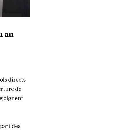
u au
ols directs
erture de
ejoignent
 part des