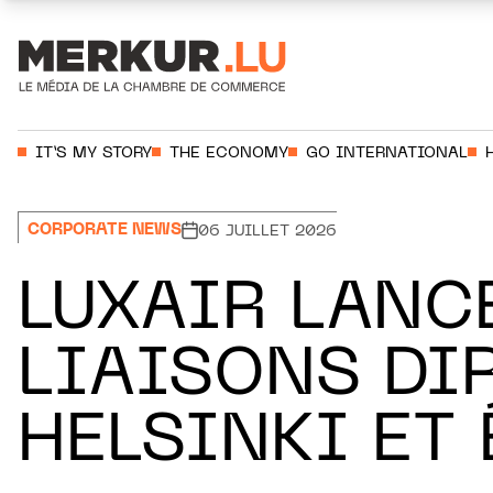
Aller au contenu
Votre recherche:
IT’S MY STORY
THE ECONOMY
GO INTERNATIONAL
CORPORATE NEWS
06 JUILLET 2026
LUXAIR LANC
LIAISONS DI
HELSINKI ET