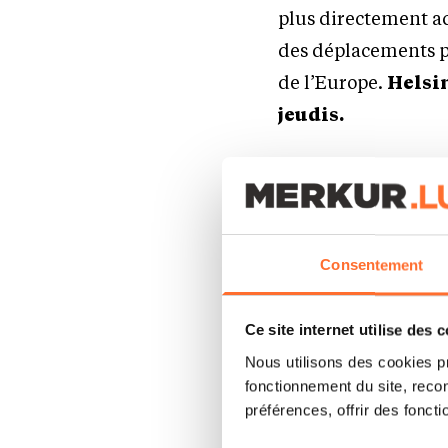
plus directement ac
des déplacements pr
de l’Europe.
Helsi
jeudis.
Édimbourg
figure
et son lancement ré
l’Écosse. Pour les 
Consentement
cette route ouvre l
culture, histoire et
Ce site internet utilise des 
pour un city-break.
Nous utilisons des cookies p
Seat, sa scène festi
fonctionnement du site, recon
écossaise offre une
préférences, offrir des foncti
d’entrée idéale vers