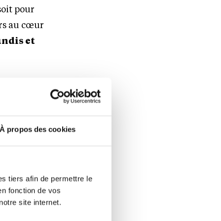
oit pour
irs au cœur
undis et
des années,
cte vers
Région,
À propos des cookies
Europe, où
n idéale
par Arthur’s
 tiers afin de permettre le
 capitale
en fonction de vos
 une porte
otre site internet.
res de