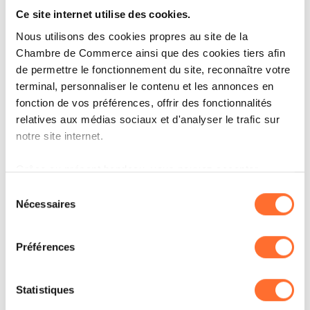
LuxConnect a également lancé une analyse
Ce site internet utilise des cookies.
Nous utilisons des cookies propres au site de la
complète du cycle de vie carbone des matériaux
Chambre de Commerce ainsi que des cookies tiers afin
de construction, avec pour objectif l’obtention
de permettre le fonctionnement du site, reconnaître votre
du label « NEUTRAL » Carbon Footprint New
terminal, personnaliser le contenu et les annonces en
fonction de vos préférences, offrir des fonctionnalités
Construction, correspondant à la compensation
relatives aux médias sociaux et d'analyser le trafic sur
intégrale des émissions résiduelles afin
notre site internet.
d’atteindre un bilan carbone net zéro.
Grâce au présent bandeau, vous pouvez accepter,
refuser ou configurer les cookies selon vos préférences,
Sélection
Afin de répondre aux besoins croissants du site,
à l’exception des cookies strictement nécessaires au
Nécessaires
du
la construction d’un parking aérien de trois
fonctionnement du site. Une description des différents
consentement
cookies est accessible sous l’onglet « Détails » ci-
niveaux, offrant 225 places dont 36 équipées de
Préférences
dessus.
bornes de recharge pour véhicules électriques,
débutera en 2026 sur l’emplacement de l’actuel
Il est précisé que la navigation sur le site et certaines
Statistiques
fonctionnalités (ex : lecture de vidéos, partage sur les
parking.