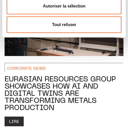
flottante en bas à gauche de chaque page.
Autoriser la sélection
Pour de plus amples informations sur la manière dont
nous utilisons lescookies et sommes amenés à traiter
Tout refuser
vos données personnelles, vous pouvez consulter notre
Charte d’usage des cookies
et notre
Politique de
protection des données personnelles.
CORPORATE NEWS
EURASIAN RESOURCES GROUP
SHOWCASES HOW AI AND
DIGITAL TWINS ARE
TRANSFORMING METALS
PRODUCTION
LIRE