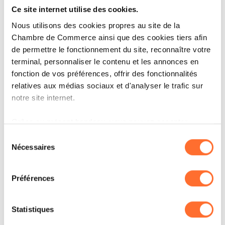
Ce site internet utilise des cookies.
Nous utilisons des cookies propres au site de la
Chambre de Commerce ainsi que des cookies tiers afin
de permettre le fonctionnement du site, reconnaître votre
terminal, personnaliser le contenu et les annonces en
CORPORATE NEWS
fonction de vos préférences, offrir des fonctionnalités
EURASIAN RESOURCES GROUP
relatives aux médias sociaux et d'analyser le trafic sur
SHOWCASES HOW AI AND
notre site internet.
DIGITAL TWINS ARE
TRANSFORMING METALS
Grâce au présent bandeau, vous pouvez accepter,
PRODUCTION
refuser ou configurer les cookies selon vos préférences,
Sélection
à l’exception des cookies strictement nécessaires au
Nécessaires
du
fonctionnement du site. Une description des différents
LIRE
consentement
cookies est accessible sous l’onglet « Détails » ci-
Préférences
dessus.
Il est précisé que la navigation sur le site et certaines
Statistiques
fonctionnalités (ex : lecture de vidéos, partage sur les