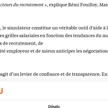
 acteurs du recrutement »
, explique Rémi Fouilloy, Ma
, le simulateur constitue un véritable outil d’aide à 
les grilles salariales en fonction des tendances du m
ts de recrutement, de
vité employeur et de mieux anticiper les négociation
 s’agit d’un levier de confiance et de transparence. E
 de leur rémunération actuelle, comprendre leur
le marché et se préparer à une négociation salarial
ent dans le cadre d’un changement de poste.
Détails