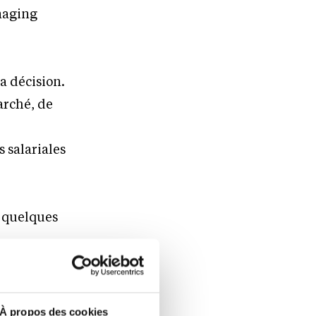
naging
la décision.
arché, de
s salariales
n quelques
e
À propos des cookies