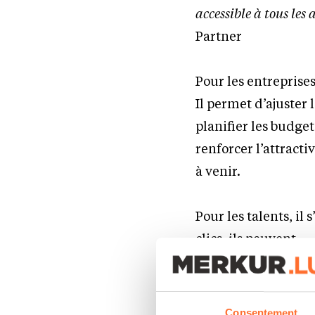
accessible à tous les
Partner
Pour les entreprises
Il permet d’ajuster 
planifier les budge
renforcer l’attracti
à venir.
Pour les talents, il
clics, ils peuvent
évaluer la justesse
positionnement sur 
éventuelle, notamm
Consentement