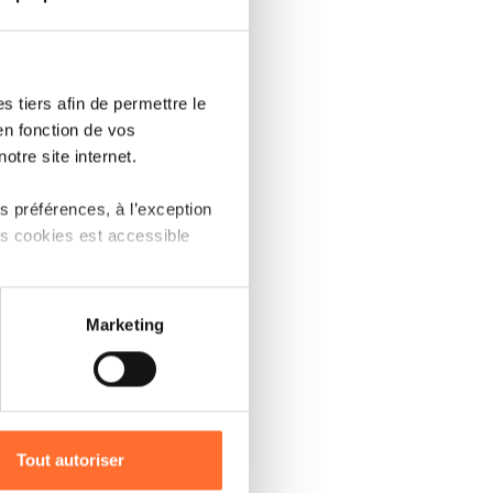
marché, il
pécifique,
 tiers afin de permettre le
urs
en fonction de vos
otre site internet.
 préférences, à l’exception
ilips
ts cookies est accessible
 partage sur les réseaux
Marketing
) peuvent être affectées en
r l’icône flottante en bas à
Tout autoriser