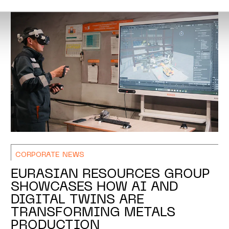
ions sur la manière dont nous utilisons lescookies et sommes 
onsulter notre
Charte d’usage des cookies
et notre
Politique 
CORPORATE NEWS
EURASIAN RESOURCES GROUP
SHOWCASES HOW AI AND
DIGITAL TWINS ARE
TRANSFORMING METALS
PRODUCTION