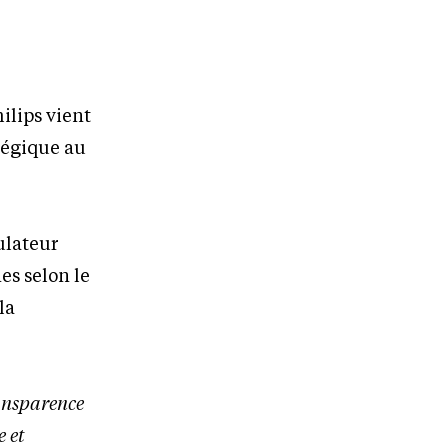
ilips vient
atégique au
ulateur
es selon le
la
ransparence
e et