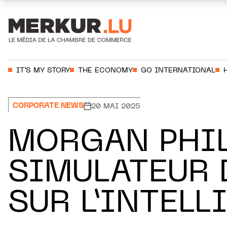
Aller au contenu
Votre recherche:
IT’S MY STORY
THE ECONOMY
GO INTERNATIONAL
CORPORATE NEWS
20 MAI 2025
MORGAN PHIL
SIMULATEUR 
SUR L’INTELL