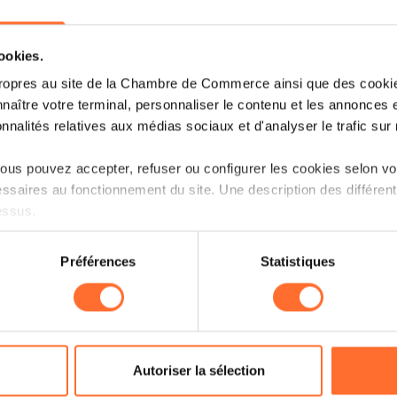
ide à la décision est un indicateur des tendances du 
cookies.
ois pas une étude de rémunérations approfondie et s
ropres au site de la Chambre de Commerce ainsi que des cookies
 par ailleurs le cabinet Morgan Philips aux employe
naître votre terminal, personnaliser le contenu et les annonces 
onnalités relatives aux médias sociaux et d'analyser le trafic sur n
us pouvez accepter, refuser ou configurer les cookies selon vos
teur de salaires: Simulateur de salaires | Morgan Ph
ssaires au fonctionnement du site. Une description des différen
essus.
on sur le site et certaines fonctionnalités (ex : lecture de vidéos,
Préférences
Statistiques
rences de lecture vidéo, personnalisation de l’affichage du site
kies ou des cookies non nécessaires.
odifier ou retirer votre consentement à tout moment en cliquant su
Autoriser la sélection