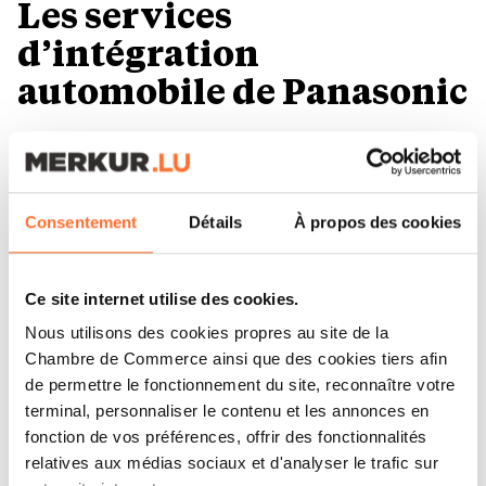
Les services
d’intégration
automobile de Panasonic
La solution TOUGHBOOK Screen Mirroring fait
partie de l’ensemble des services d’intégration
Consentement
Détails
À propos des cookies
et de
technologie automobile de Panasonic.
Panasonic adopte une approche pratique
Ce site internet utilise des cookies.
lorsqu’il travaille avec ses clients pour adapter
Nous utilisons des cookies propres au site de la
Chambre de Commerce ainsi que des cookies tiers afin
les solutions d’intégration embarquées à leurs
de permettre le fonctionnement du site, reconnaître votre
besoins, en fournissant une suite complète de
terminal, personnaliser le contenu et les annonces en
services gérés de conseil, d’entretien et de
fonction de vos préférences, offrir des fonctionnalités
relatives aux médias sociaux et d'analyser le trafic sur
maintenance qui maximise le temps de