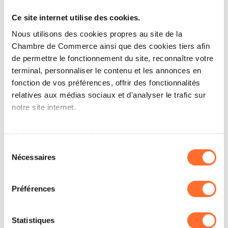
cette approche, avec des voyages pensés autour de
Ce site internet utilise des cookies.
moments forts et d’expériences auxquelles il est
Nous utilisons des cookies propres au site de la
difficile d’accéder autrement »
, souligne Hervé
Chambre de Commerce ainsi que des cookies tiers afin
Ollagnier, CEO de Continents Insolites.
de permettre le fonctionnement du site, reconnaître votre
terminal, personnaliser le contenu et les annonces en
fonction de vos préférences, offrir des fonctionnalités
Les premiers départs sont prévus à partir de
relatives aux médias sociaux et d'analyser le trafic sur
septembre 2026.
notre site internet.
Grâce au présent bandeau, vous pouvez accepter,
Les réservations sont ouvertes dès maintenant:
refuser ou configurer les cookies selon vos préférences,
Sélection
https://www.continents-
à l’exception des cookies strictement nécessaires au
Nécessaires
du
fonctionnement du site. Une description des différents
insolites.com/envies/voyages-exclusifs-
consentement
cookies est accessible sous l’onglet « Détails » ci-
paperjam
Préférences
dessus.
Il est précisé que la navigation sur le site et certaines
Statistiques