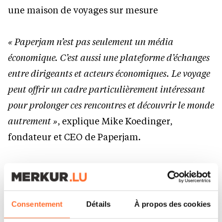
une maison de voyages sur mesure
« Paperjam n’est pas seulement un média
économique. C’est aussi une plateforme d’échanges
entre dirigeants et acteurs économiques. Le voyage
peut offrir un cadre particulièrement intéressant
pour prolonger ces rencontres et découvrir le monde
autrement »
, explique Mike Koedinger,
fondateur et CEO de Paperjam.
« Depuis plusieurs décennies, nous concevons chez
Continents Insolites des voyages sur mesure où
chaque détail compte, de l’itinéraire à
Consentement
Détails
À propos des cookies
l’accompagnement. Cette collection s’inscrit dans