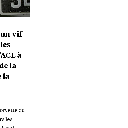
 un vif
ules
l’ACL à
de la
 la
orvette ou
rs les