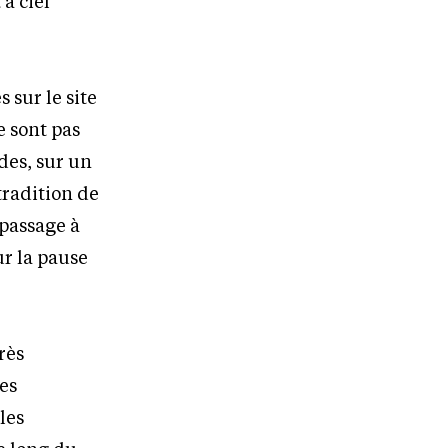
à ciel
 sur le site
e sont pas
ndes, sur un
tradition de
 passage à
ur la pause
très
es
les