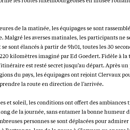
ormé les routes luxembourgeoises en musée roulant 
eures de la matinée, les équipages se sont rassemblés
. Malgré les averses matinales, les participants ne s
 se sont élancés à partir de 9h01, toutes les 30 seco
220 kilomètres imaginé par Ed Goedert. Fidèle à la 
l’itinéraire est resté secret jusqu’au départ. Après un
égions du pays, les équipages ont rejoint Clervaux po
prendre la route en direction de l’arrivée.
ies et soleil, les conditions ont offert des ambiances 
 long de la journée, sans entamer la bonne humeur d
mbreuses personnes se sont déplacées pour admirer 