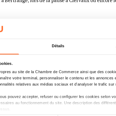
 à Bertrange, lors de la pause à Clervaux ou encore 
4 éditions, l’ACL Classic Tour fait revivre l’histoir
mbourgeoises et rassemble différentes générations 
dèle à l’esprit authentique de l’événement, les par
Détails
 roadbook papier, clin d’œil assumé à l’époque des r
cookies.
ropres au site de la Chambre de Commerce ainsi que des cookies
et déjà rendez-vous aux passionnés le jeudi de l’Asce
naître votre terminal, personnaliser le contenu et les annonces 
dition particulière : la 25e édition de l’ACL Classic 
onnalités relatives aux médias sociaux et d'analyser le trafic sur n
us pouvez accepter, refuser ou configurer les cookies selon vos
leureusement l’ensemble des partenaires et sponsor
ssaires au fonctionnement du site. Une description des différen
 de cette ACL Classic Tour 2026, et notamment : Act
essus.