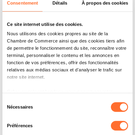
Consentement
Détails
À propos des cookies
demain
Ce site internet utilise des cookies.
Nous utilisons des cookies propres au site de la
Chambre de Commerce ainsi que des cookies tiers afin
de permettre le fonctionnement du site, reconnaître votre
terminal, personnaliser le contenu et les annonces en
fonction de vos préférences, offrir des fonctionnalités
relatives aux médias sociaux et d'analyser le trafic sur
notre site internet.
ARTICLES ASSOCIÉS
Grâce au présent bandeau, vous pouvez accepter,
refuser ou configurer les cookies selon vos préférences,
Sélection
à l’exception des cookies strictement nécessaires au
Nécessaires
du
fonctionnement du site. Une description des différents
consentement
cookies est accessible sous l’onglet « Détails » ci-
Préférences
dessus.