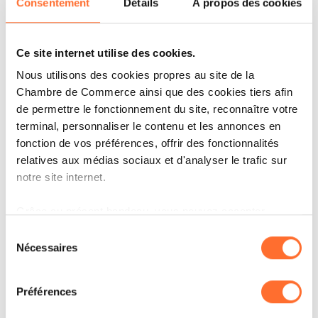
finance et de la technologie.
Consentement
Détails
À propos des cookies
Ce site internet utilise des cookies.
Nous utilisons des cookies propres au site de la
Chambre de Commerce ainsi que des cookies tiers afin
de permettre le fonctionnement du site, reconnaître votre
terminal, personnaliser le contenu et les annonces en
fonction de vos préférences, offrir des fonctionnalités
relatives aux médias sociaux et d'analyser le trafic sur
notre site internet.
ARTICLES ASSOCIÉS
Grâce au présent bandeau, vous pouvez accepter,
refuser ou configurer les cookies selon vos préférences,
Sélection
à l’exception des cookies strictement nécessaires au
Nécessaires
du
fonctionnement du site. Une description des différents
consentement
cookies est accessible sous l’onglet « Détails » ci-
Préférences
dessus.