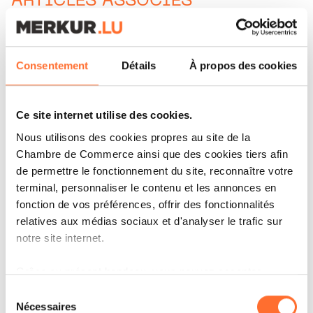
ARTICLES ASSOCIÉS
Consentement
Détails
À propos des cookies
Ce site internet utilise des cookies.
Nous utilisons des cookies propres au site de la
Chambre de Commerce ainsi que des cookies tiers afin
de permettre le fonctionnement du site, reconnaître votre
terminal, personnaliser le contenu et les annonces en
fonction de vos préférences, offrir des fonctionnalités
relatives aux médias sociaux et d'analyser le trafic sur
notre site internet.
CORPORATE NEWS
APEX GROUP SUPPORTS THE
Grâce au présent bandeau, vous pouvez accepter,
RESONANCE HOUSING
refuser ou configurer les cookies selon vos préférences,
Sélection
PATHWAYS FUND WITH
à l’exception des cookies strictement nécessaires au
Nécessaires
du