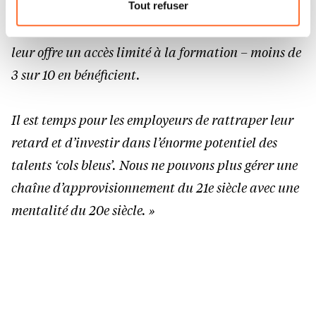
nous utilisons lescookies et sommes amenés à traiter
systèmes plus complexes. Nous disons aux
Tout refuser
vos données personnelles, vous pouvez consulter notre
travailleurs que leur emploi se numérise, mais on
Charte d’usage des cookies
et notre
Politique de
leur offre un accès limité à la formation – moins de
protection des données personnelles.
3 sur 10 en bénéficient.
Il est temps pour les employeurs de rattraper leur
retard et d’investir dans l’énorme potentiel des
talents ‘cols bleus’. Nous ne pouvons plus gérer une
chaîne d’approvisionnement du 21e siècle avec une
mentalité du 20e siècle. »