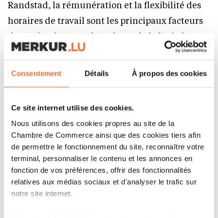
Randstad, la rémunération et la flexibilité des
horaires de travail sont les principaux facteurs
de motivation pour les talents de la logistique,
pourtant près de la moitié (46 %) estiment être
équitablement payés pour le travail qu’ils
Consentement
Détails
À propos des cookies
effectuent, et la moitié (49 %) ont quitté des
emplois précédents en raison de salaires
Ce site internet utilise des cookies.
inadéquats.
Nous utilisons des cookies propres au site de la
Chambre de Commerce ainsi que des cookies tiers afin
Bien que plus de la moitié (55 %) des
de permettre le fonctionnement du site, reconnaître votre
terminal, personnaliser le contenu et les annonces en
professionnels de la logistique soient entrés
fonction de vos préférences, offrir des fonctionnalités
dans le secteur en raison de la disponibilité des
relatives aux médias sociaux et d'analyser le trafic sur
emplois, ces données montrent que les
notre site internet.
travailleurs attendent désormais plus qu’un
Grâce au présent bandeau, vous pouvez accepter,