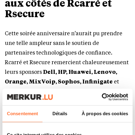
aux côtés de Rcarré et
Rsecure
Cette soirée anniversaire n’aurait pu prendre
une telle ampleur sans le soutien de
partenaires technologiques de confiance.
Rcarré et Rsecure remercient chaleureusement
leurs sponsors
Dell, HP, Huawei, Lenovo,
Orange, MixVoip, Sophos, Infinigate
et
Colux
, pour leur engagement et leur
contribution à la réussite de cet événement. Des
partenaires qui partagent la même vision de
Consentement
Détails
À propos des cookies
l’innovation, de la qualité et de la relation de
long terme.
Ce site internet utilise des cookies.