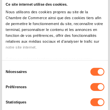
Pour accompagner cette expansion, Emmanuel
Ce site internet utilise des cookies.
Gay a été nommé Managing Partner du groupe
Nous utilisons des cookies propres au site de la
Chambre de Commerce ainsi que des cookies tiers afin
en 2025, marquant une nouvelle étape dans la
de permettre le fonctionnement du site, reconnaître votre
structuration de Resultance. Fort d’une vision
terminal, personnaliser le contenu et les annonces en
claire et d’un attachement aux valeurs
fonction de vos préférences, offrir des fonctionnalités
relatives aux médias sociaux et d'analyser le trafic sur
fondatrices du cabinet, il entend poursuivre
notre site internet.
cette trajectoire avec cohérence et ambition :
“Notre objectif est de consolider notre ancrage
Grâce au présent bandeau, vous pouvez accepter,
refuser ou configurer les cookies selon vos préférences,
européen tout en conservant notre culture
Sélection
à l’exception des cookies strictement nécessaires au
Nécessaires
du
unique, axée sur l’impact, l’innovation et
fonctionnement du site. Une description des différents
consentement
l’humain.”
cookies est accessible sous l’onglet « Détails » ci-
Préférences
dessus.
Il est précisé que la navigation sur le site et certaines
Statistiques
fonctionnalités (ex : lecture de vidéos, partage sur les