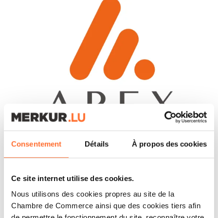
Consentement
Détails
À propos des cookies
CORPORATE NEWS
APEX GROUP SUPPORTS THE
RESONANCE HOUSING
Ce site internet utilise des cookies.
PATHWAYS FUND WITH
Nous utilisons des cookies propres au site de la
DEPOSITARY SERVICES
Chambre de Commerce ainsi que des cookies tiers afin
de permettre le fonctionnement du site, reconnaître votre