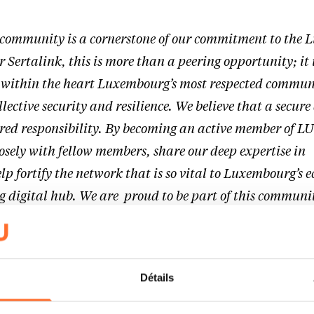
 community is a cornerstone of our commitment to the
r Sertalink, this is more than a peering opportunity; it 
 within the heart Luxembourg’s most respected commu
llective security and resilience. We believe that a secure
red responsibility. By becoming an active member of L
losely with fellow members, share our deep expertise in
elp fortify the network that is so vital to Luxembourg’s
ing digital hub. We are proud to be part of this communi
a more secure and trusted digital space together”
, stat
s CEO.
Détails
security expert specialized in helping build resilient o
d disruptive technologies. Already very committed int