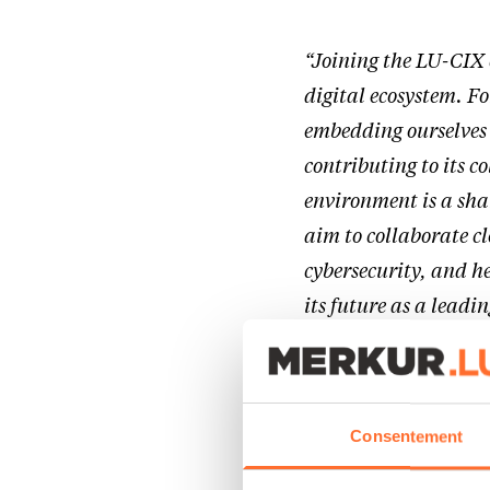
“Joining the LU-CIX
digital ecosystem. Fo
embedding ourselves
contributing to its co
environment is a sha
aim to collaborate c
cybersecurity, and h
its future as a lead
forward to building 
Ourtani, Sertalink’
Consentement
“Sertalink is a Cyber
with market niche an