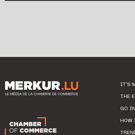
IT’S 
THE 
GO I
HOW 
TREN