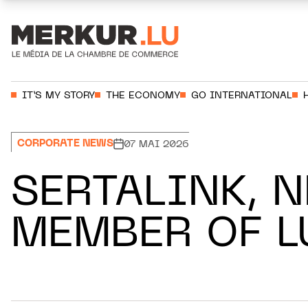
Aller au contenu
Votre recherche:
IT’S MY STORY
THE ECONOMY
GO INTERNATIONAL
CORPORATE NEWS
07 MAI 2026
SERTALINK, 
MEMBER OF L