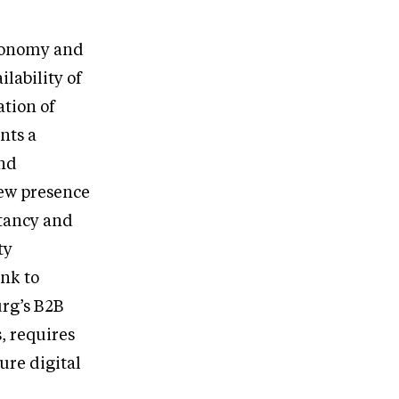
economy and
ilability of
ation of
nts a
and
new presence
ltancy and
ty
ink to
rg’s B2B
s, requires
ure digital