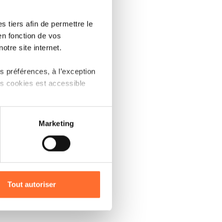
ent to be
 tiers afin de permettre le
ad to
en fonction de vos
tribute to
otre site internet.
ctor of LU-
 préférences, à l’exception
ts cookies est accessible
 partage sur les réseaux
Marketing
) peuvent être affectées en
r l’icône flottante en bas à
Tout autoriser
amenés à traiter vos données
de protection des données