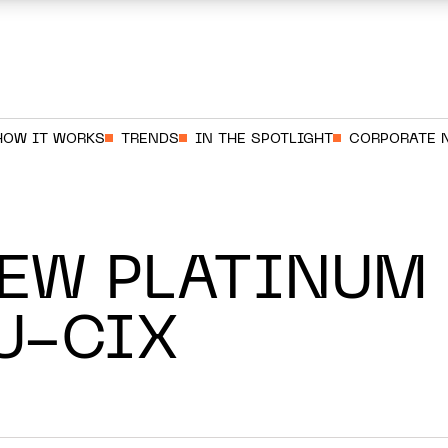
HOW IT WORKS
TRENDS
IN THE SPOTLIGHT
CORPORATE 
NEW PLATINUM
U-CIX