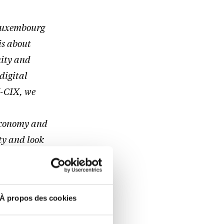
 Luxembourg
is about
nity and
 digital
U-CIX, we
 economy and
ty and look
es Selim
À propos des cookies
rganisations
o the