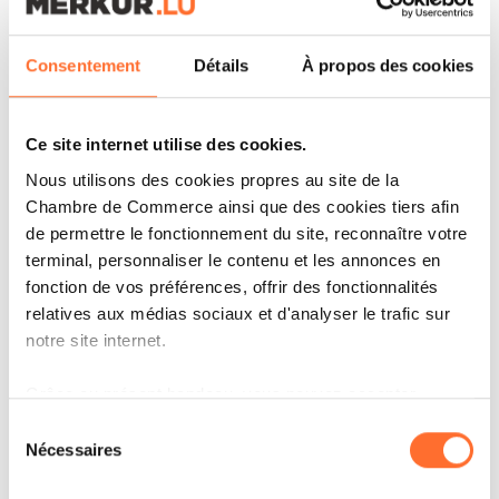
Consentement
Détails
À propos des cookies
Ce site internet utilise des cookies.
Nous utilisons des cookies propres au site de la
Chambre de Commerce ainsi que des cookies tiers afin
de permettre le fonctionnement du site, reconnaître votre
terminal, personnaliser le contenu et les annonces en
fonction de vos préférences, offrir des fonctionnalités
relatives aux médias sociaux et d'analyser le trafic sur
notre site internet.
CORPORATE NEWS
Grâce au présent bandeau, vous pouvez accepter,
DES PAUSES DÉJEUNERS POUR
refuser ou configurer les cookies selon vos préférences,
LA BONNE CAUSE CHEZ CARLYLE
Sélection
à l’exception des cookies strictement nécessaires au
Nécessaires
LUXEMBOURG
du
fonctionnement du site. Une description des différents
consentement