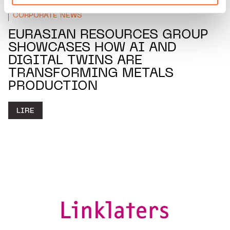
vos données personnelles, vous pouvez consulter notre
Charte d’usage des cookies
et notre
Politique de
CORPORATE NEWS
protection des données personnelles.
EURASIAN RESOURCES GROUP
SHOWCASES HOW AI AND
DIGITAL TWINS ARE
TRANSFORMING METALS
PRODUCTION
LIRE