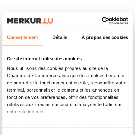
ARTICLES ASSOCIÉS
Consentement
Détails
À propos des cookies
Ce site internet utilise des cookies.
Nous utilisons des cookies propres au site de la
Chambre de Commerce ainsi que des cookies tiers afin
de permettre le fonctionnement du site, reconnaître votre
terminal, personnaliser le contenu et les annonces en
fonction de vos préférences, offrir des fonctionnalités
relatives aux médias sociaux et d'analyser le trafic sur
notre site internet.
CORPORATE NEWS
Grâce au présent bandeau, vous pouvez accepter,
APEX GROUP SUPPORTS THE
refuser ou configurer les cookies selon vos préférences,