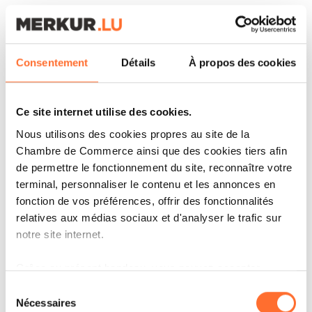
financière et le développement de la place
financière luxembourgeoise. À travers cette
initiative européenne, nous souhaitons
Consentement
Détails
À propos des cookies
contribuer activement à l’émergence de
solutions de paiement numériques robustes,
Ce site internet utilise des cookies.
régulées et adaptées aux besoins de l’économie
Nous utilisons des cookies propres au site de la
réelle », déclare Aly Kohll, Chief Operating
Chambre de Commerce ainsi que des cookies tiers afin
Officer chez Spuerkeess.
de permettre le fonctionnement du site, reconnaître votre
terminal, personnaliser le contenu et les annonces en
fonction de vos préférences, offrir des fonctionnalités
Le lancement du stablecoin en euro est
relatives aux médias sociaux et d'analyser le trafic sur
envisagé pour le second semestre 2026, sous
notre site internet.
réserve des autorisations réglementaires
Grâce au présent bandeau, vous pouvez accepter,
nécessaires. L’infrastructure reposera sur des
refuser ou configurer les cookies selon vos préférences,
Sélection
standards technologiques institutionnels,
à l’exception des cookies strictement nécessaires au
Nécessaires
du