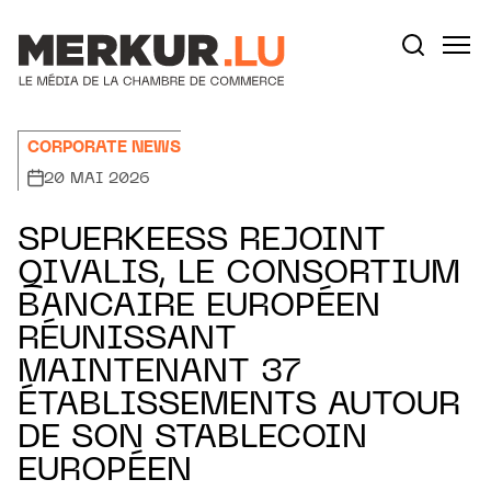
Aller au contenu
Votre recherche:
CORPORATE NEWS
20 MAI 2026
SPUERKEESS REJOINT
QIVALIS, LE CONSORTIUM
BANCAIRE EUROPÉEN
RÉUNISSANT
MAINTENANT 37
ÉTABLISSEMENTS AUTOUR
DE SON STABLECOIN
EUROPÉEN