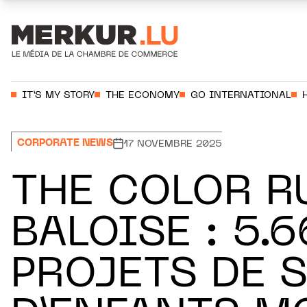
Aller au contenu
Votre recherche:
IT’S MY STORY
THE ECONOMY
GO INTERNATIONAL
CORPORATE NEWS
17 NOVEMBRE 2025
THE COLOR R
BALOISE : 5.
PROJETS DE 