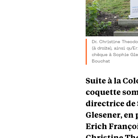
Dr. Christine Theodo
(à droite), ainsi qu’
chèque à Sophie Gle
Bouchat
Suite à la Co
coquette somm
directrice d
Glesener, en 
Erich François
Christine Th