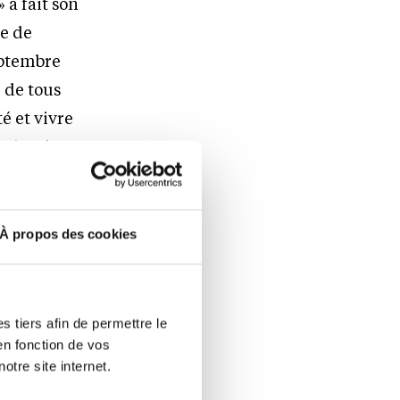
 a fait son
de de
eptembre
 de tous
é et vivre
 !) qui se
t(e)s. Last
À propos des cookies
de la
oise ont
nde dont sa
 tiers afin de permettre le
ise d’un
en fonction de vos
otre site internet.
ns fixes à