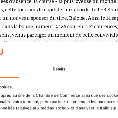
es d’absence, la course « la plus joyeuse du monde »
s, cette fois dans la capitale, aux abords du P+R Sta
un nouveau sponsor du titre, Baloise. Ainsi le 14 s
ni dans la bonne humeur 2.436 coureurs et coureuses,
izons, venus partager un moment de belle convivialit
estifs sous une pluie de couleurs (écologiques bien sûr
 chaque kilomètre parcouru sur les joyeux participan
urse a été suivie d’une Color Party animée.
Détails
tère festif, le rendez-vous était placé sous le signe 
l’événement, les organisateurs, step by step SA et Bal
cookies.
re des représentantes de SOS Villages d’Enfants Mo
ropres au site de la Chambre de Commerce ainsi que des cookies
Glesener, pour une sympathique rencontre et la rem
naître votre terminal, personnaliser le contenu et les annonces 
onnalités relatives aux médias sociaux et d'analyser le trafic sur n
Une coquette somme qui correspond aux 4.872€ de do