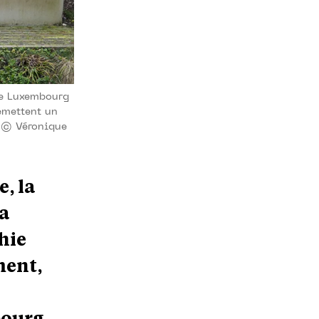
ise Luxembourg
remettent un
. © Véronique
, la
la
hie
ment,
bourg.