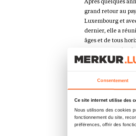
Après quelques anné
grand retour au pay
Luxembourg et avec 
dernier, elle a réu
âges et de tous hor
les 5 kms les plus f
sont abattues après
but not least, la co
Consentement
Au-delà de son carac
solidarité. Suite à 
Ce site internet utilise des 
invité le 12 novemb
Nous utilisons des cookies p
directrice, Sophie 
fonctionnement du site, recon
préférences, offrir des foncti
chèque de 5.661€. 