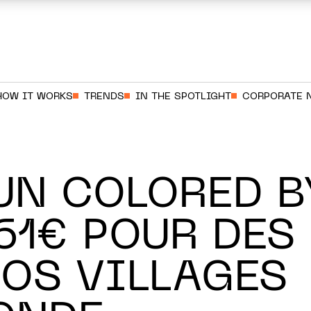
HOW IT WORKS
TRENDS
IN THE SPOTLIGHT
CORPORATE 
UN COLORED B
661€ POUR DES
SOS VILLAGES