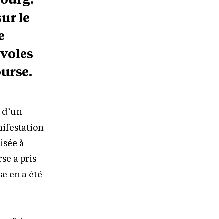
ur le
e
évoles
ourse.
é d’un
ifestation
isée à
se a pris
e en a été