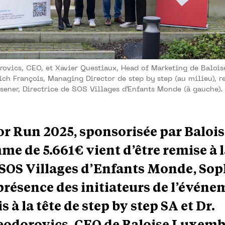
rovics, CEO, et Xavier Questiaux, Head of Marketing de Balo
Erich François, Managing Director de step by step (au milieu), 
sener, Directrice de SOS Villages d’Enfants Monde (à gauche)
lor Run 2025, sponsorisée par Baloise
e de 5.661€ vient d’être remise à 
e SOS Villages d’Enfants Monde, Sop
présence des initiateurs de l’événe
 à la tête de step by step SA et Dr.
eodorovics, CEO de Baloise Luxem