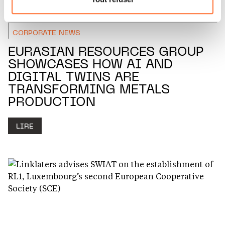
vos données personnelles, vous pouvez consulter notre
Charte d’usage des cookies
et notre
Politique de
protection des données personnelles.
CORPORATE NEWS
EURASIAN RESOURCES GROUP
SHOWCASES HOW AI AND
DIGITAL TWINS ARE
TRANSFORMING METALS
PRODUCTION
LIRE