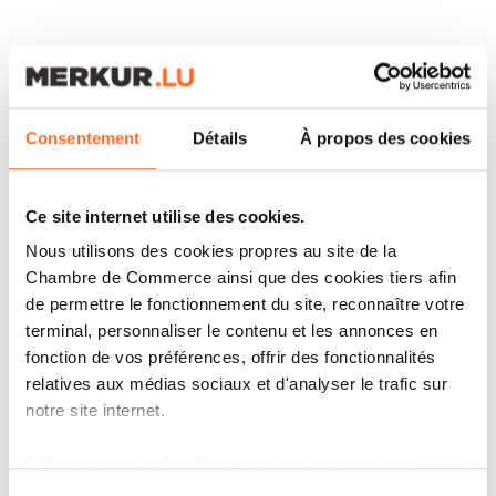
ARTICLES ASSOCIÉS
Consentement
Détails
À propos des cookies
Ce site internet utilise des cookies.
Nous utilisons des cookies propres au site de la
Chambre de Commerce ainsi que des cookies tiers afin
de permettre le fonctionnement du site, reconnaître votre
terminal, personnaliser le contenu et les annonces en
fonction de vos préférences, offrir des fonctionnalités
relatives aux médias sociaux et d'analyser le trafic sur
notre site internet.
CORPORATE NEWS
Grâce au présent bandeau, vous pouvez accepter,
APEX GROUP SUPPORTS THE
refuser ou configurer les cookies selon vos préférences,