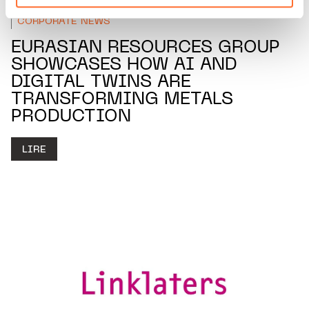
vos données personnelles, vous pouvez consulter notre
Charte d’usage des cookies
et notre
Politique de
CORPORATE NEWS
protection des données personnelles.
EURASIAN RESOURCES GROUP
SHOWCASES HOW AI AND
DIGITAL TWINS ARE
TRANSFORMING METALS
PRODUCTION
LIRE