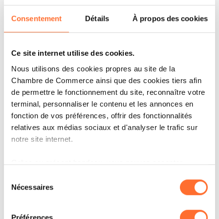
l’application dès le premier jour, et a
immédiatement rencontré un vif succès dans la
Consentement
Détails
À propos des cookies
région.
Ce site internet utilise des cookies.
Nous utilisons des cookies propres au site de la
Chambre de Commerce ainsi que des cookies tiers afin
de permettre le fonctionnement du site, reconnaître votre
terminal, personnaliser le contenu et les annonces en
fonction de vos préférences, offrir des fonctionnalités
relatives aux médias sociaux et d'analyser le trafic sur
notre site internet.
Grâce au présent bandeau, vous pouvez accepter,
ARTICLES ASSOCIÉS
refuser ou configurer les cookies selon vos préférences,
Sélection
à l’exception des cookies strictement nécessaires au
Nécessaires
du
fonctionnement du site. Une description des différents
consentement
cookies est accessible sous l’onglet « Détails » ci-
Préférences