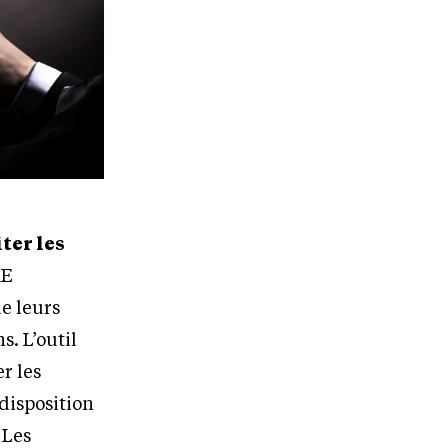
iter les
ME
e leurs
s. L’outil
r les
 disposition
 Les