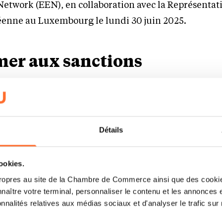
etwork (EEN), en collaboration avec la Représentati
nne au Luxembourg le lundi 30 juin 2025.
mer aux sanctions
ctuelle
46 régimes de sanction
différents s’appli
naux, dont 30 décidés par le Conseil de l’Union eu
res étant soit des initiatives de l’ONU, soit des déci
Détails
 de sanctions est un cadre juridique et opérationn
t les procédures à suivre, appliquées par un ou plusie
cookies.
nationales (comme l’ONU ou l’UE) à un autre État, en
ropres au site de la Chambre de Commerce ainsi que des cookies
ut de provoquer un changement de comportement o
naître votre terminal, personnaliser le contenu et les annonces 
nir des actions considérées comme menaçantes pour 
onnalités relatives aux médias sociaux et d'analyser le trafic sur n
ionales.
Les sanctions peuvent être prises à l’encont