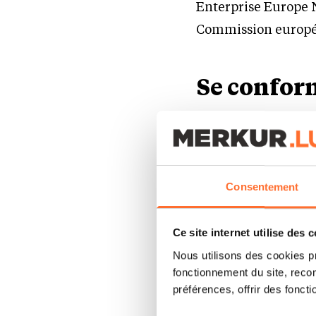
Enterprise Europe N
Commission europée
Se confor
Il existe à l’heure a
échanges internatio
l’unanimité, les aut
Consentement
(ONU/EU). Un régime
définit les règles e
Ce site internet utilise des 
organisations inter
Nous utilisons des cookies p
individu dans le b
fonctionnement du site, recon
politique, ou de pu
préférences, offrir des foncti
la sécurité internat