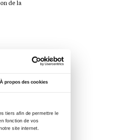
on de la
quant aux
ropéenne à
sions mixtes
À propos des cookies
el qui
urs États ou
tité, ou
 tiers afin de permettre le
u de
en fonction de vos
la paix et
otre site internet.
re d’un