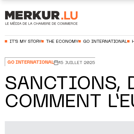
Aller au contenu
Votre recherche:
IT’S MY STORY
THE ECONOMY
GO INTERNATIONAL
GO INTERNATIONAL
15 JUILLET 2025
SANCTIONS, 
COMMENT L’E