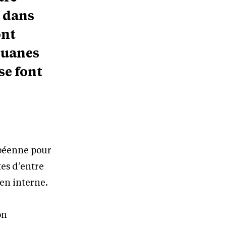
t dans
ont
douanes
se font
opéenne pour
tes d’entre
en interne.
on