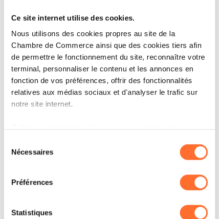
Ce site internet utilise des cookies.
Nous utilisons des cookies propres au site de la
Chambre de Commerce ainsi que des cookies tiers afin
Open image in lightbox
Open image in lightbox
Open image in lig
de permettre le fonctionnement du site, reconnaître votre
terminal, personnaliser le contenu et les annonces en
fonction de vos préférences, offrir des fonctionnalités
relatives aux médias sociaux et d'analyser le trafic sur
notre site internet.
Grâce au présent bandeau, vous pouvez accepter,
refuser ou configurer les cookies selon vos préférences,
Sélection
à l’exception des cookies strictement nécessaires au
Nécessaires
du
Open image in lightbox
Open image in lightbox
Open image in lig
fonctionnement du site. Une description des différents
consentement
cookies est accessible sous l’onglet « Détails » ci-
Préférences
dessus.
Il est précisé que la navigation sur le site et certaines
Statistiques