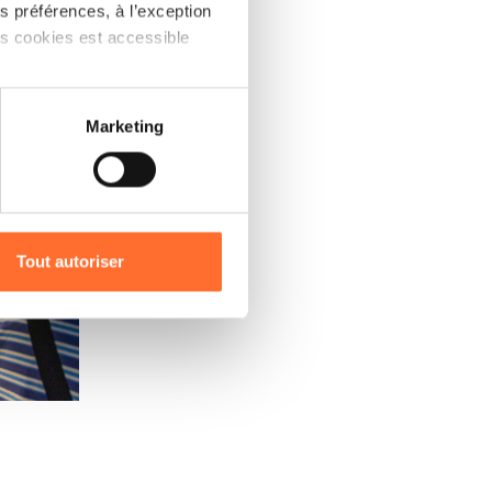
 préférences, à l’exception
ts cookies est accessible
 partage sur les réseaux
Marketing
) peuvent être affectées en
r l’icône flottante en bas à
Tout autoriser
amenés à traiter vos données
de protection des données