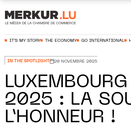
Aller au contenu
Votre recherche:
IT’S MY STORY
THE ECONOMY
GO INTERNATIONAL
IN THE SPOTLIGHT
20 NOVEMBRE 2025
LUXEMBOURG 
2025 : LA S
L’HONNEUR !