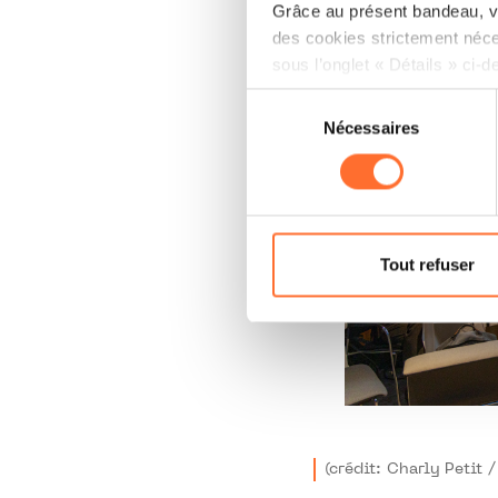
Grâce au présent bandeau, vo
des cookies strictement néce
sous l’onglet « Détails » ci-d
Sélection
Il est précisé que la navigati
Nécessaires
du
sociaux, sauvegarde des préfé
consentement
cas de refus de tous les coo
Vous avez la possibilité de m
gauche de chaque page.
Tout refuser
Pour de plus amples informat
personnelles, vous pouvez c
personnelles.
(crédit: Charly Peti