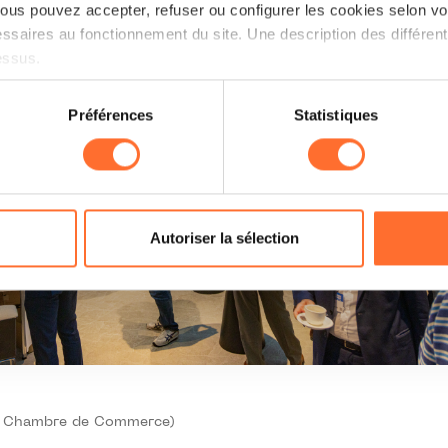
us pouvez accepter, refuser ou configurer les cookies selon vos
ssaires au fonctionnement du site. Une description des différen
essus.
on sur le site et certaines fonctionnalités (ex : lecture de vidéos,
Préférences
Statistiques
rences de lecture vidéo, personnalisation de l’affichage du site
kies ou des cookies non nécessaires.
odifier ou retirer votre consentement à tout moment en cliquant su
Autoriser la sélection
ions sur la manière dont nous utilisons lescookies et sommes 
onsulter notre
Charte d’usage des cookies
et notre
Politique 
t / Chambre de Commerce)