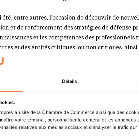
 été, entre autres, l’occasion de découvrir de nouvel
tion et de renforcement des stratégies de défense pr
onnaissances et les compétences des professionnels t
ures et des entités critiques, ou non critiques, ainsi
renforcer sa sécurité IT, sa résistance et sa résilie
née, la tenue d’un Hackathon sur deux jours sur les
Détails
auté Open-Source.
cookies.
ropres au site de la Chambre de Commerce ainsi que des cookies
naître votre terminal, personnaliser le contenu et les annonces 
onnalités relatives aux médias sociaux et d'analyser le trafic sur n