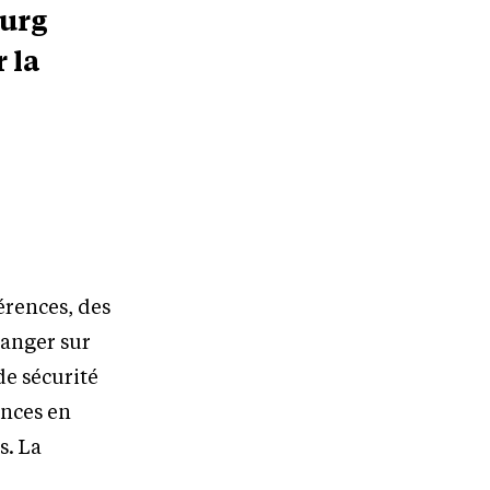
ourg
 la
érences, des
hanger sur
de sécurité
ances en
s. La