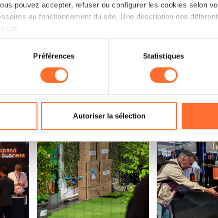
us pouvez accepter, refuser ou configurer les cookies selon vos
ssaires au fonctionnement du site. Une description des différen
essus.
 Emmanuel Claude / Focalize)
Open image: (crédit: Emmanuel Claude / Focali
Open image: (cr
on sur le site et certaines fonctionnalités (ex : lecture de vidéos,
Préférences
Statistiques
rences de lecture vidéo, personnalisation de l’affichage du site
kies ou des cookies non nécessaires.
odifier ou retirer votre consentement à tout moment en cliquant su
Autoriser la sélection
ions sur la manière dont nous utilisons lescookies et sommes 
 Emmanuel Claude / Focalize)
Open image: (crédit: Emmanuel Claude / Focali
Open image: (cr
onsulter notre
Charte d’usage des cookies
et notre
Politique 