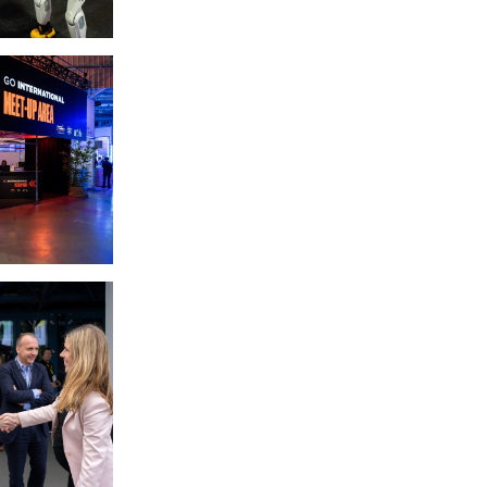
ze)
édit: Emmanuel Claude / Focalize)
ze)
édit: Emmanuel Claude / Focalize)