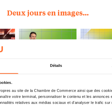
Deux jours en images...
Détails
en, Premier ministre du Grand-Duché de Luxembourg aux c
Open image: Carlo Thelen, directeur général 
Open image: Le 
cookies.
ropres au site de la Chambre de Commerce ainsi que des cookies
naître votre terminal, personnaliser le contenu et les annonces 
onnalités relatives aux médias sociaux et d'analyser le trafic sur n