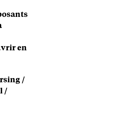
xposants
à
vrir en
rsing /
 /