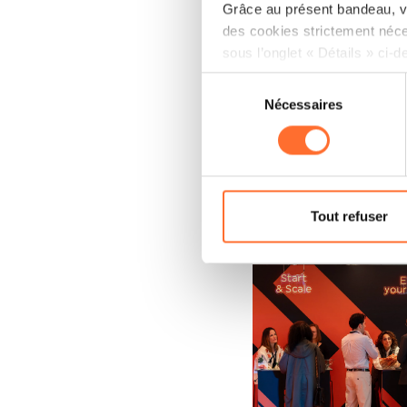
Grâce au présent bandeau, vo
des cookies strictement néce
sous l’onglet « Détails » ci-d
Open image: (crédit:
Sélection
Il est précisé que la navigati
Nécessaires
du
sociaux, sauvegarde des préfé
consentement
cas de refus de tous les coo
Vous avez la possibilité de m
gauche de chaque page.
Tout refuser
Pour de plus amples informat
Open image: (crédit:
personnelles, vous pouvez c
personnelles.