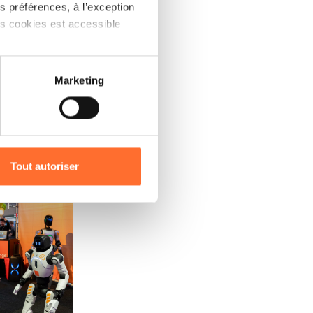
 préférences, à l’exception
ts cookies est accessible
ze)
édit: Emmanuel Claude / Focalize)
 partage sur les réseaux
Marketing
) peuvent être affectées en
r l’icône flottante en bas à
Tout autoriser
amenés à traiter vos données
ze)
édit: Emmanuel Claude / Focalize)
de protection des données