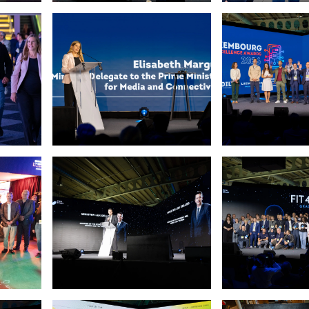
 Emmanuel Claude / Focalize)
Open image: (crédit: Emmanuel Claude / Focali
Open image: (cr
 Emmanuel Claude / Focalize)
Open image: (crédit: Emmanuel Claude / Focali
Open image: Les
 Pierre Guersing / Chambre de Commerce)
Open image: (crédit: Pierre Guersing / Chamb
Open image: (cr