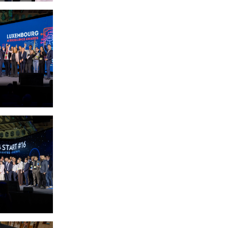
ze)
édit: Emmanuel Claude / Focalize)
ze)
 cinq lauréats des Luxembourg AI Excellence Awards 202
re de Commerce)
édit: Pierre Guersing / Chambre de Commerce)