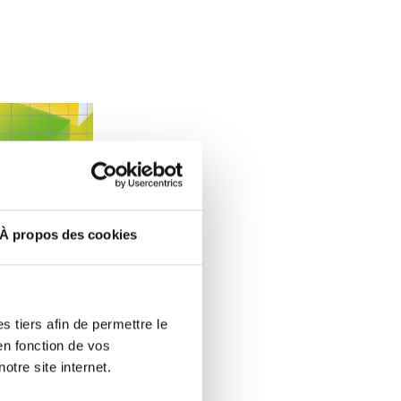
À propos des cookies
ôtés de Carlo Thelen, directeur général de la Chambre d
de la Chambre de Commerce (crédit: Emmanuel Claude / F
Premier ministre, Luc Frieden (crédit: Emmanuel Claude 
 tiers afin de permettre le
en fonction de vos
otre site internet.