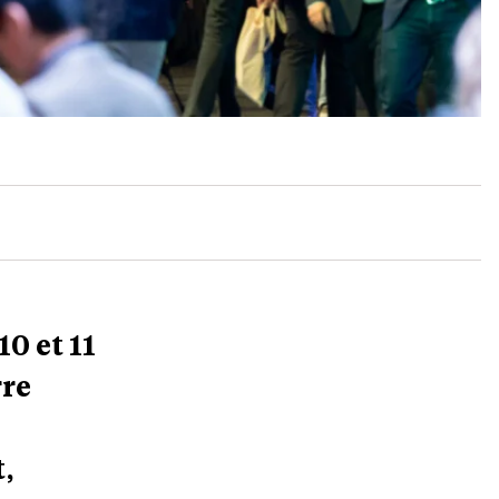
10 et 11
rre
,