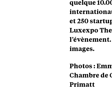
quelque 10.0
internationa
et 250 startu
Luxexpo The 
l’évènement.
images.
Photos : Emma
Chambre de C
Primatt