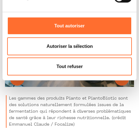
être affectées en cas de refus de tous les cookies ou des
cookies non nécessaires.
Tout autoriser
Vous avez la possibilité de modifier ou retirer votre
consentement à tout moment en cliquant sur l’icône
flottante en bas à gauche de chaque page.
Autoriser la sélection
Pour de plus amples informations sur la manière dont
nous utilisons lescookies et sommes amenés à traiter
Tout refuser
vos données personnelles, vous pouvez consulter notre
Charte d’usage des cookies
et notre
Politique de
protection des données personnelles.
Les gammes des produits Pianto et PiantoBiotic sont
des solutions naturellement formulées issues de la
fermentation qui répondent à diverses problématiques
de santé grâce à leur richesse nutritionnelle. (crédit
Emmanuel Claude / Focalize)