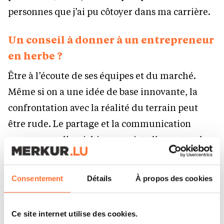
personnes que j’ai pu côtoyer dans ma carrière.
Un conseil à donner à un entrepreneur
en herbe ?
Être à l’écoute de ses équipes et du marché.
Même si on a une idée de base innovante, la
confrontation avec la réalité du terrain peut
être rude. Le partage et la communication
permettent d’enrichir un projet, d’apporter des
améliorations auxquelles on n’aurait pas pensé !
Consentement
Détails
À propos des cookies
Quelles difficultés rencontrez-vous
actuellement ? Comment les
surmonter ?
Ce site internet utilise des cookies.