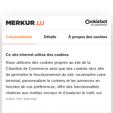
d’Esch, Belval où nous œuvrons depuis sa
création,
les dessertes du tram
, le bâtiment
Skypark à l’aéroport
… Nous avons également
refait la
BGL
, le
Parlement européen
,
presque toutes les stations-service du pays, la
Consentement
Détails
À propos des cookies
tribune du stade Saint-Symphorien du FC Metz,
etc.
Ce site internet utilise des cookies.
En 2008, vous avez cédé 50 % des parts
Nous utilisons des cookies propres au site de la
Chambre de Commerce ainsi que des cookies tiers afin
aux directeurs de quatre divisions.
de permettre le fonctionnement du site, reconnaître votre
Pourquoi ce choix et quel impact sur la
terminal, personnaliser le contenu et les annonces en
gouvernance ?
fonction de vos préférences, offrir des fonctionnalités
relatives aux médias sociaux et d'analyser le trafic sur
Le point de bascule remonte à 1999, lorsque
notre site internet.
mon père est tombé malade. À sa disparition en
Grâce au présent bandeau, vous pouvez accepter,