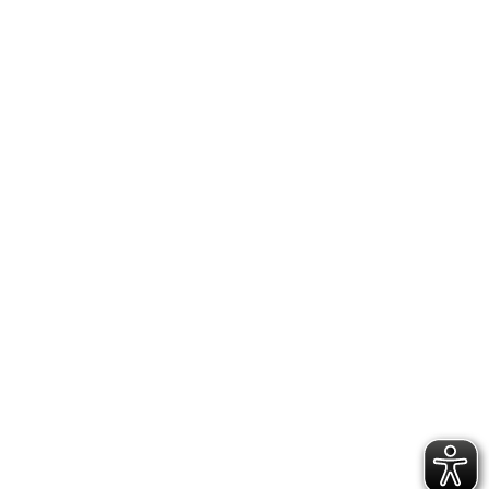
IT'S MY STORY
BEETLES & BUGS : LE CONCEPT
STORE QUI RÉINVENTE
L’UNIVERS DE L’ENFANT
LIRE