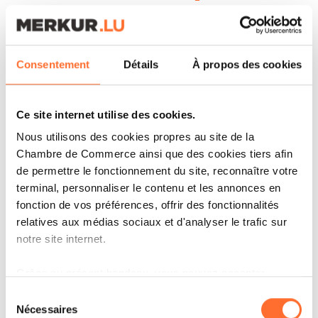
soutiennent-elles dans cette
transition ?
C’est un vrai problème : les banques ne jouent
Consentement
Détails
À propos des cookies
plus leur rôle et les fonds prennent de moins en
moins de risques. On injecte des milliards dans
Ce site internet utilise des cookies.
l’Intelligence Artificielle, mais on délaisse le
Nous utilisons des cookies propres au site de la
Chambre de Commerce ainsi que des cookies tiers afin
secteur du logement qui traverse pourtant une
de permettre le fonctionnement du site, reconnaître votre
crise majeure. Heureusement, notre solidité
terminal, personnaliser le contenu et les annonces en
financière retrouvée et notre carnet de
fonction de vos préférences, offrir des fonctionnalités
relatives aux médias sociaux et d'analyser le trafic sur
commandes nous rendent beaucoup plus «
notre site internet.
bankables
». Nous travaillons avec la
Banque européenne d’investissement
(BEI)
Grâce au présent bandeau, vous pouvez accepter,
refuser ou configurer les cookies selon vos préférences,
pour débloquer des lignes de financement
Sélection
à l’exception des cookies strictement nécessaires au
Nécessaires
du
d’envergure.