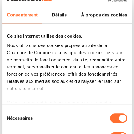
Débordant d’enthousiasme, Nathalie Meier et
Katia Kouici vont développer les ateliers de
Consentement
Détails
À propos des cookies
conseil en images menés par des professionnels
issus des domaines de la coiffure, du
Ce site internet utilise des cookies.
maquillage, de la dentisterie ou de la chirurgie
Nous utilisons des cookies propres au site de la
esthétique «
afin de promouvoir le bien-être et la
Chambre de Commerce ainsi que des cookies tiers afin
confiance en soi aussi !
». Ici tout n’est que luxe
de permettre le fonctionnement du site, reconnaître votre
terminal, personnaliser le contenu et les annonces en
-éthique- , calme et bienveillance !
fonction de vos préférences, offrir des fonctionnalités
relatives aux médias sociaux et d'analyser le trafic sur
notre site internet.
Grâce au présent bandeau, vous pouvez accepter,
refuser ou configurer les cookies selon vos préférences,
Sélection
à l’exception des cookies strictement nécessaires au
Nécessaires
du
fonctionnement du site. Une description des différents
consentement
cookies est accessible sous l’onglet « Détails » ci-