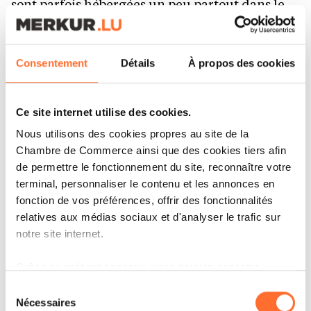
sont parfois hébergées un peu partout dans le
monde, en particulier les backups, et leur
sécurité ne peut pas être garantie à 100% car
Consentement
Détails
À propos des cookies
des intrusions via internet ou la récupération
des backups sont toujours possibles. L’idéal est
Ce site internet utilise des cookies.
donc de disposer d’un serveur privé au sein de
Nous utilisons des cookies propres au site de la
l’entreprise ou d’un datacenter, avec cryptage
Chambre de Commerce ainsi que des cookies tiers afin
des données et accès restreint au moyen d’un
de permettre le fonctionnement du site, reconnaître votre
VPN sécurisé.
terminal, personnaliser le contenu et les annonces en
fonction de vos préférences, offrir des fonctionnalités
relatives aux médias sociaux et d'analyser le trafic sur
Si vous deviez donner trois conseils
notre site internet.
essentiels à des PME pour leur
cybersécurité, quels seraient-ils ?
Grâce au présent bandeau, vous pouvez accepter,
refuser ou configurer les cookies selon vos préférences,
Sélection
Il y en aurait quatre ! Tout d’abord, la mise en
à l’exception des cookies strictement nécessaires au
Nécessaires
du