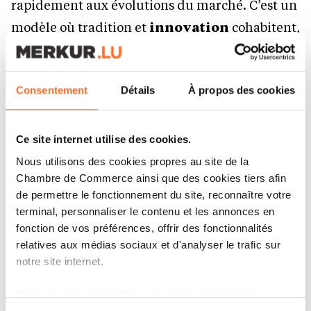
rapidement aux évolutions du marché. C’est un
modèle où tradition et
innovation
cohabitent,
et je trouve cette combinaison particulièrement
stimulante.
Consentement
Détails
À propos des cookies
Un bon investissement?
Un bon
investissement
ne se limite pas à un
Ce site internet utilise des cookies.
aspect unique. Investir uniquement dans la
Nous utilisons des cookies propres au site de la
Chambre de Commerce ainsi que des cookies tiers afin
technologie
, sans les
bonnes équipes
pour
de permettre le fonctionnement du site, reconnaître votre
la mettre en œuvre et en tirer le meilleur, ne
terminal, personnaliser le contenu et les annonces en
produit pas les résultats escomptés. À l’inverse,
fonction de vos préférences, offrir des fonctionnalités
relatives aux médias sociaux et d'analyser le trafic sur
miser seulement sur les talents sans leur
notre site internet.
donner les outils adaptés, c’est brider leur
potentiel.
Grâce au présent bandeau, vous pouvez accepter,