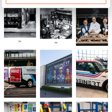
vos données personnelles, vous pouvez consulter notre
Charte d’usage des cookies
et notre
Politique de
protection des données personnelles.
Open image: Centenaire, l'entreprise est fondée sous l
Open image: L'entreprise en 1955 (cr
Open image: Reiner
Open image: (crédit: Reinert)
Open image: (crédit: Emmanuel Clau
Open image: (créd