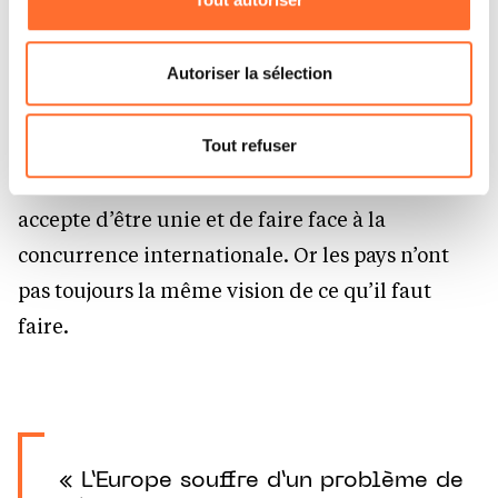
évident, parce qu’ils raisonnent en termes de
Vous avez la possibilité de modifier ou retirer votre
consentement à tout moment en cliquant sur l’icône
souveraineté.
flottante en bas à gauche de chaque page.
Autoriser la sélection
Cela demande de repenser toute notre
Pour de plus amples informations sur la manière dont
nous utilisons lescookies et sommes amenés à traiter
politique industrielle
au niveau européen.
Tout refuser
vos données personnelles, vous pouvez consulter notre
La question est de savoir comment l’Europe
Charte d’usage des cookies
et notre
Politique de
accepte d’être unie et de faire face à la
protection des données personnelles.
concurrence internationale. Or les pays n’ont
pas toujours la même vision de ce qu’il faut
faire.
« L’Europe souffre d’un problème de