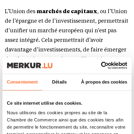
L’Union des
marchés de capitaux
, ou l’Union
de l’épargne et de l’investissement, permettrait
d’unifier un marché européen qui n’est pas
assez intégré. Cela permettrait d’avoir
davantage d’investissements, de faire émerger
des champions européens et d’investir
davantage sur ces segments comme le font nos
partenaires chinois et américains.
Consentement
Détails
À propos des cookies
Dans quels secteurs l’Europe doit-elle
absolument préserver ou reconquérir
Ce site internet utilise des cookies.
Nous utilisons des cookies propres au site de la
une forme de souveraineté ?
Chambre de Commerce ainsi que des cookies tiers afin
On ne peut pas être souverain partout. Mais
de permettre le fonctionnement du site, reconnaître votre