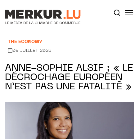
Aller au contenu
Votre recherche:
THE ECONOMY
09 JUILLET 2026
ANNE-SOPHIE ALSIF : « LE
DÉCROCHAGE EUROPÉEN
N’EST PAS UNE FATALITÉ »