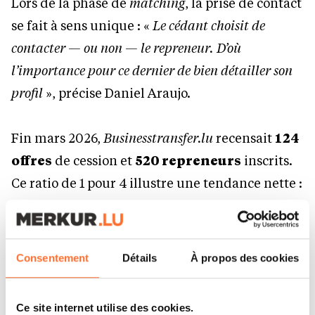
Lors de la phase de
matching
, la prise de contact
se fait à sens unique : «
Le cédant choisit de
contacter — ou non — le repreneur. D’où
l’importance pour ce dernier de bien détailler son
profil
», précise Daniel Araujo.
Fin mars 2026,
Businesstransfer.lu
recensait
124
offres
de cession et
520 repreneurs
inscrits.
Ce ratio de 1 pour 4 illustre une tendance nette :
«
De plus en plus de personnes considèrent
aujourd’hui la reprise d’entreprise comme une
véritable alternative à la création. Elle permet en
Consentement
Détails
À propos des cookies
effet de se projeter dans une structure déjà en place,
disposant d’une clientèle existante et d’une équipe
Ce site internet utilise des cookies.