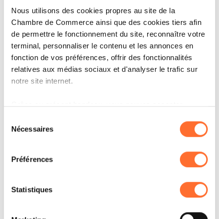
opérationnelle, ce qui rassure et facilite souvent la
Nous utilisons des cookies propres au site de la
transition.
»
Chambre de Commerce ainsi que des cookies tiers afin
de permettre le fonctionnement du site, reconnaître votre
terminal, personnaliser le contenu et les annonces en
Autre indicateur révélateur : en
2025
, la
fonction de vos préférences, offrir des fonctionnalités
plateforme a permis
176 mises en relation
,
relatives aux médias sociaux et d'analyser le trafic sur
contre
127
l’année précédente — une
notre site internet.
progression significative qui confirme la
Grâce au présent bandeau, vous pouvez accepter,
montée en puissance de la transmission au
refuser ou configurer les cookies selon vos préférences,
Sélection
Luxembourg.
à l’exception des cookies strictement nécessaires au
Nécessaires
du
fonctionnement du site. Une description des différents
consentement
cookies est accessible sous l’onglet « Détails » ci-
Préférences
dessus.
Transeo Summer Summit : un
Il est précisé que la navigation sur le site et certaines
sommet à domicile
Statistiques
fonctionnalités (ex : lecture de vidéos, partage sur les
réseaux sociaux, sauvegarde des préférences de lecture
Le Luxembourg a accueilli les 8 et 9 juin