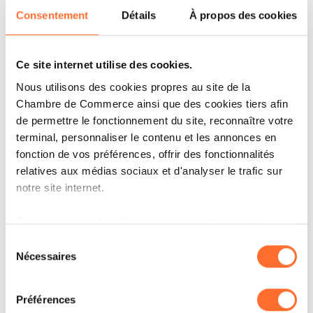
Consentement
Détails
À propos des cookies
Sans surprise, les États-Unis font la course en
tête. «
Waymo, une filiale de Google, est le leader
mondial sur ce segment de la navigation autonome
Ce site internet utilise des cookies.
Nous utilisons des cookies propres au site de la
», rapporte Dario Deserranno, Senior Mobility
Chambre de Commerce ainsi que des cookies tiers afin
Expert chez Espaces-Mobilités. Cette
de permettre le fonctionnement du site, reconnaître votre
domination se traduit déjà par le
déploiement
terminal, personnaliser le contenu et les annonces en
fonction de vos préférences, offrir des fonctionnalités
massif de robotaxis
dans 10 grandes villes
relatives aux médias sociaux et d'analyser le trafic sur
des USA , «
et
30 autres sont à venir
» ; Waymo
notre site internet.
vise également Londres d’ici fin 2026 ainsi que
Grâce au présent bandeau, vous pouvez accepter,
Tokyo. Preuve que le temps de
refuser ou configurer les cookies selon vos préférences,
Sélection
l’expérimentation est déjà bien consommé,
à l’exception des cookies strictement nécessaires au
Nécessaires
du
l’opérateur revendique plus de 2 millions de
fonctionnement du site. Une description des différents
consentement
cookies est accessible sous l’onglet « Détails » ci-
courses payantes par mois.
Préférences
dessus.