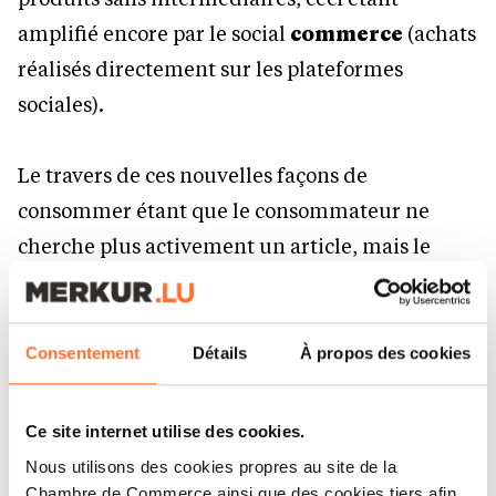
amplifié encore par le social
commerce
(achats
réalisés directement sur les plateformes
sociales).
Le travers de ces nouvelles façons de
consommer étant que le consommateur ne
cherche plus activement un article, mais le
découvre dans son fil d’actualité influencé par
les
algorithmes
, les contenus qui captent son
attention…
Consentement
Détails
À propos des cookies
Pour les plus petites entreprises, ce mode de
Ce site internet utilise des cookies.
fonctionnement les oblige à produire sans cesse
Nous utilisons des cookies propres au site de la
des contenus afin de rester visibles dans les
fils
Chambre de Commerce ainsi que des cookies tiers afin