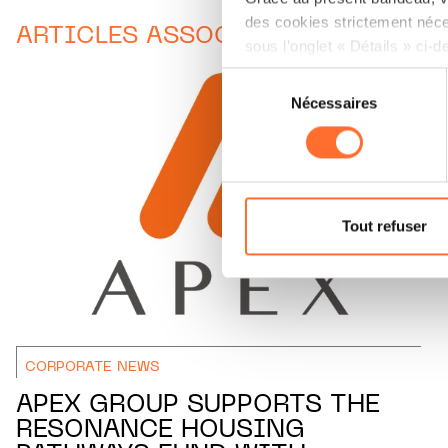
des cookies strictement néce
ARTICLES ASSOCIÉS
sous l’onglet « Détails » ci-d
Sélection
Il est précisé que la navigati
Nécessaires
du
sociaux, sauvegarde des préfé
consentement
cas de refus de tous les coo
Vous avez la possibilité de m
gauche de chaque page.
Tout refuser
Pour de plus amples informat
personnelles, vous pouvez c
personnelles.
CORPORATE NEWS
APEX GROUP SUPPORTS THE
RESONANCE HOUSING