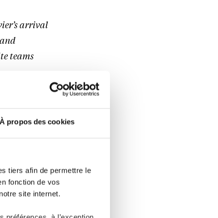
vier’s arrival
 and
ite teams
y. I look
e of our
À propos des cookies
,”
said
 tiers afin de permettre le
en fonction de vos
otre site internet.
 préférences, à l’exception