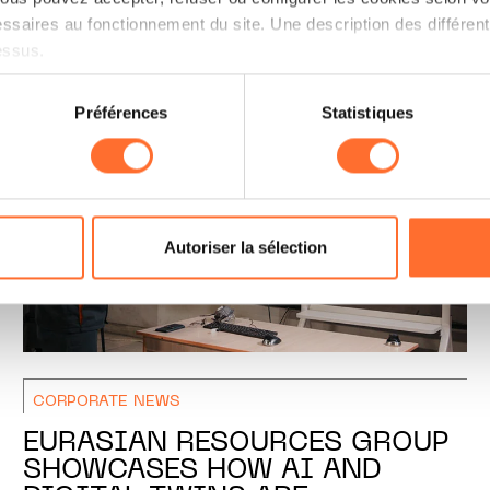
ssaires au fonctionnement du site. Une description des différen
essus.
on sur le site et certaines fonctionnalités (ex : lecture de vidéos,
Préférences
Statistiques
rences de lecture vidéo, personnalisation de l’affichage du site
kies ou des cookies non nécessaires.
odifier ou retirer votre consentement à tout moment en cliquant su
Autoriser la sélection
ions sur la manière dont nous utilisons lescookies et sommes 
onsulter notre
Charte d’usage des cookies
et notre
Politique 
CORPORATE NEWS
EURASIAN RESOURCES GROUP
SHOWCASES HOW AI AND