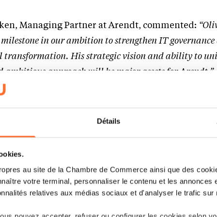
ken, Managing Partner at Arendt, commented:
“Oli
milestone in our ambition to strengthen IT governance
l transformation. His strategic vision and ability to un
ambitious approach will be major assets for Arendt.”
in Arendt at such a pivotal moment in its digital journe
th the teams to strengthen the reliability and resilienc
Détails
rate digital transformation for the benefit of our clients
cookies.
ropres au site de la Chambre de Commerce ainsi que des cookies
naître votre terminal, personnaliser le contenu et les annonces 
onnalités relatives aux médias sociaux et d'analyser le trafic sur n
us pouvez accepter, refuser ou configurer les cookies selon vos