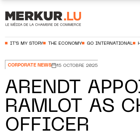
Aller au contenu
Votre recherche:
IT’S MY STORY
THE ECONOMY
GO INTERNATIONAL
CORPORATE NEWS
15 OCTOBRE 2025
ARENDT APPO
RAMLOT AS C
OFFICER