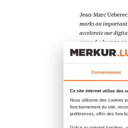
Jean-Marc Ueberec
marks an important 
accelerate our digita
around a human and 
« I am honoured to jo
forward to working wi
Consentement
systems and to accele
Olivier Ramlot.
Ce site internet utilise des 
Nous utilisons des cookies p
fonctionnement du site, recon
préférences, offrir des foncti
Grâce au présent bandeau, vo