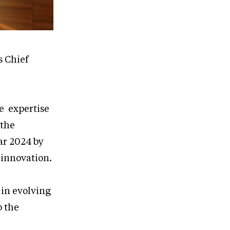
s Chief
le expertise
 the
ar 2024 by
 innovation.
 in evolving
o the