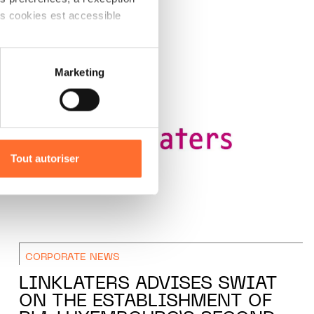
ts cookies est accessible
 partage sur les réseaux
Marketing
) peuvent être affectées en
r l’icône flottante en bas à
Tout autoriser
amenés à traiter vos données
de protection des données
CORPORATE NEWS
LINKLATERS ADVISES SWIAT
ON THE ESTABLISHMENT OF