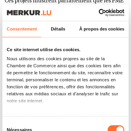
Ces projets illustrent parfaitement que les PME
peuvent, elles aussi, déployer des stratégies
RSE ambitieuses, structurées et
authentiquement engagées, qui se traduisent
Consentement
Détails
À propos des cookies
par des actions et projets ayant un réel impact
tant sur le plan environnemental que sur le
Ce site internet utilise des cookies.
plan économique.
Nous utilisons des cookies propres au site de la
Chambre de Commerce ainsi que des cookies tiers afin
de permettre le fonctionnement du site, reconnaître votre
terminal, personnaliser le contenu et les annonces en
fonction de vos préférences, offrir des fonctionnalités
relatives aux médias sociaux et d'analyser le trafic sur
notre site internet.
Grâce au présent bandeau, vous pouvez accepter,
refuser ou configurer les cookies selon vos préférences,
Sélection
à l’exception des cookies strictement nécessaires au
Nécessaires
du